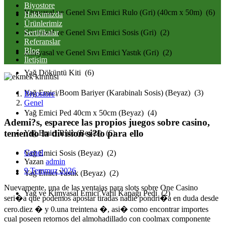
Biyostore
Kimyasal ve Genel Sıvı Emici Rulo (Gri) (40cm x 50m) (6)
Hakkımızda
Ürünlerimiz
Sertifikalar
Kimyasal ve Genel Sıvı Emici Sosis (Gri) (2)
Referanslar
Blog
Kimyasal ve Genel Sıvı Emici Yastık (Gri) (2)
İletişim
Yağ Döküntü Kiti (6)
Yağ Emici Boom Bariyer (Karabinalı Sosis) (Beyaz) (3)
Biyostore
/
Genel
Yağ Emici Ped 40cm x 50cm (Beyaz) (4)
Ademi?s, esparece las propios juegos sobre casino,
teniendo la division si?lo para ello
Yağ Emici Rulo (Beyaz) (6)
Genel
Yağ Emici Sosis (Beyaz) (2)
Yazan
admin
Posted
9 Temmuz 2026
Yağ Emici Yastık (Beyaz) (2)
on
Nuevamente, una de las ventajas para slots sobre One Casino
Yağ ve Kimyasal Emici Varil Kapağı Pedi (2)
seri�a que podemos apostar tiradas nadie pondri�a en duda desde
cero.diez � y 0.una treintena �, asi� como encontrar importes
cual poseen retornos del almohadillado con coolmax componente