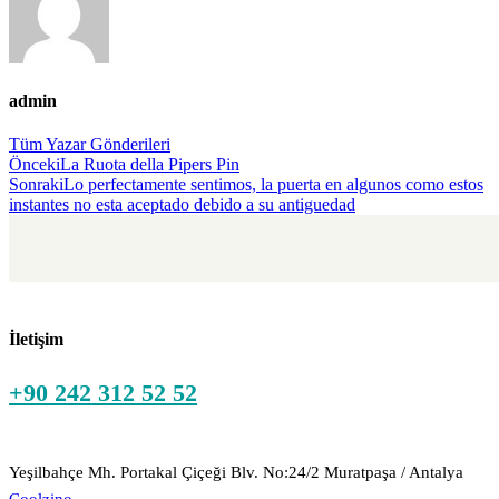
admin
Tüm Yazar Gönderileri
Gönderi
Önceki
La Ruota della Pipers Pin
Sonraki
Lo perfectamente sentimos, la puerta en algunos como estos
navigasyonu
instantes no esta aceptado debido a su antiguedad
İletişim
+90 242 312 52 52
Yeşilbahçe Mh. Portakal Çiçeği Blv. No:24/2 Muratpaşa / Antalya