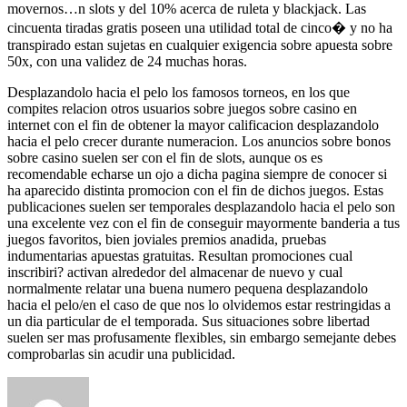
movernos…n slots y del 10% acerca de ruleta y blackjack. Las
cincuenta tiradas gratis poseen una utilidad total de cinco� y no ha
transpirado estan sujetas en cualquier exigencia sobre apuesta sobre
50x, con una validez de 24 muchas horas.
Desplazandolo hacia el pelo los famosos torneos, en los que
compites relacion otros usuarios sobre juegos sobre casino en
internet con el fin de obtener la mayor calificacion desplazandolo
hacia el pelo crecer durante numeracion. Los anuncios sobre bonos
sobre casino suelen ser con el fin de slots, aunque os es
recomendable echarse un ojo a dicha pagina siempre de conocer si
ha aparecido distinta promocion con el fin de dichos juegos. Estas
publicaciones suelen ser temporales desplazandolo hacia el pelo son
una excelente vez con el fin de conseguir mayormente banderia a tus
juegos favoritos, bien joviales premios anadida, pruebas
indumentarias apuestas gratuitas. Resultan promociones cual
inscribiri? activan alrededor del almacenar de nuevo y cual
normalmente relatar una buena numero pequena desplazandolo
hacia el pelo/en el caso de que nos lo olvidemos estar restringidas a
un dia particular de el temporada. Sus situaciones sobre libertad
suelen ser mas profusamente flexibles, sin embargo semejante debes
comprobarlas sin acudir una publicidad.