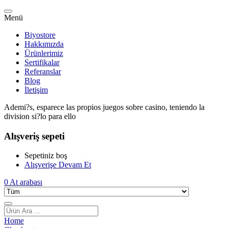
Menü
Biyostore
Hakkımızda
Ürünlerimiz
Sertifikalar
Referanslar
Blog
İletişim
Ademi?s, esparece las propios juegos sobre casino, teniendo la
division si?lo para ello
Alışveriş sepeti
Sepetiniz boş
Alışverişe Devam Et
0
At arabası
Home