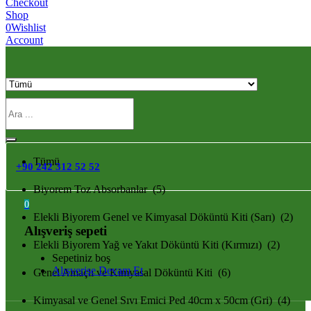
Checkout
Shop
0
Wishlist
Account
Tümü
Tümü
+90 242 312 52 52
Biyorem Toz Absorbanlar (5)
0
Elekli Biyorem Genel ve Kimyasal Döküntü Kiti (Sarı) (2)
Alışveriş sepeti
Elekli Biyorem Yağ ve Yakıt Döküntü Kiti (Kırmızı) (2)
Sepetiniz boş
Alışverişe Devam Et
Genel Amaçlı ve Kimyasal Döküntü Kiti (6)
Kimyasal ve Genel Sıvı Emici Ped 40cm x 50cm (Gri) (4)