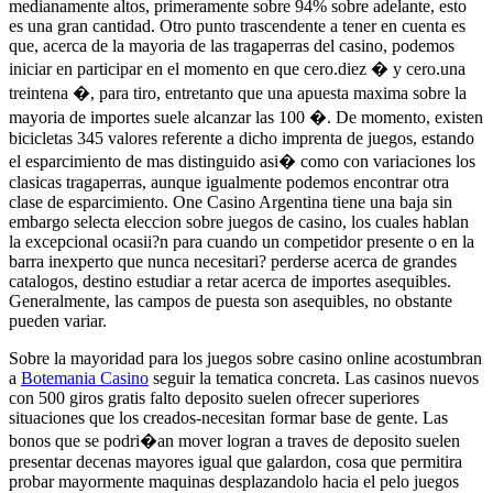
medianamente altos, primeramente sobre 94% sobre adelante, esto
es una gran cantidad. Otro punto trascendente a tener en cuenta es
que, acerca de la mayoria de las tragaperras del casino, podemos
iniciar en participar en el momento en que cero.diez � y cero.una
treintena �, para tiro, entretanto que una apuesta maxima sobre la
mayoria de importes suele alcanzar las 100 �. De momento, existen
bicicletas 345 valores referente a dicho imprenta de juegos, estando
el esparcimiento de mas distinguido asi� como con variaciones los
clasicas tragaperras, aunque igualmente podemos encontrar otra
clase de esparcimiento. One Casino Argentina tiene una baja sin
embargo selecta eleccion sobre juegos de casino, los cuales hablan
la excepcional ocasii?n para cuando un competidor presente o en la
barra inexperto que nunca necesitari? perderse acerca de grandes
catalogos, destino estudiar a retar acerca de importes asequibles.
Generalmente, las campos de puesta son asequibles, no obstante
pueden variar.
Sobre la mayoridad para los juegos sobre casino online acostumbran
a
Botemania Casino
seguir la tematica concreta. Las casinos nuevos
con 500 giros gratis falto deposito suelen ofrecer superiores
situaciones que los creados-necesitan formar base de gente. Las
bonos que se podri�an mover logran a traves de deposito suelen
presentar decenas mayores igual que galardon, cosa que permitira
probar mayormente maquinas desplazandolo hacia el pelo juegos