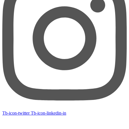
Tb-icon-twitter
Tb-icon-linkedin-in