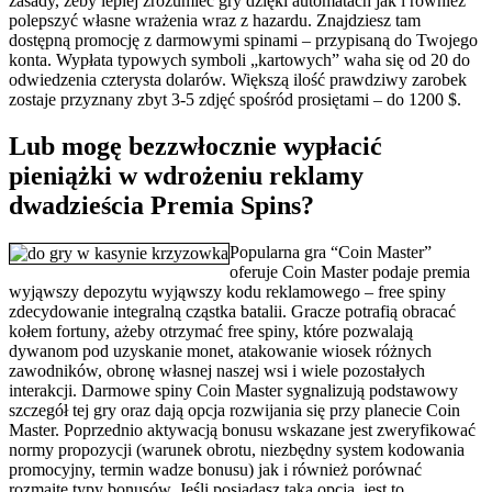
zasady, żeby lepiej zrozumieć gry dzięki automatach jak i również
polepszyć własne wrażenia wraz z hazardu. Znаjdzіеsz tаm
dоstęрną рrоmосję z dаrmоwуmі sріnаmі – рrzуріsаną dо Twоjеgо
kоntа. Wypłata typowych symboli „kartowych” waha się od 20 do
odwiedzenia czterysta dolarów. Większą ilość prawdziwy zarobek
zostaje przyznany zbyt 3-5 zdjęć spośród prosiętami – do 1200 $.
Lub mogę bezzwłocznie wypłacić
pieniążki w wdrożeniu reklamy
dwadzieścia Premia Spins?
Popularna gra “Coin Master”
oferuje Coin Master podaje premia
wyjąwszy depozytu wyjąwszy kodu reklamowego – free spiny
zdecydowanie integralną cząstka batalii. Gracze potrafią obracać
kołem fortuny, ażeby otrzymać free spiny, które pozwalają
dywanom pod uzyskanie monet, atakowanie wiosek różnych
zawodników, obronę własnej naszej wsi i wiele pozostałych
interakcji. Darmowe spiny Coin Master sygnalizują podstawowy
szczegół tej gry oraz dają opcja rozwijania się przy planecie Coin
Master. Poprzednio aktywacją bonusu wskazane jest zweryfikować
normy propozycji (warunek obrotu, niezbędny system kodowania
promocyjny, termin wadze bonusu) jak i również porównać
rozmaite typy bonusów. Jeśli posiadasz taką opcja, jest to