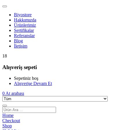
Biyostore
Hakkımızda
Ürünlerimiz
Sertifikalar
Referanslar
Blog
İletişim
18
Alışveriş sepeti
Sepetiniz boş
Alışverişe Devam Et
0
At arabası
Home
Checkout
Shop