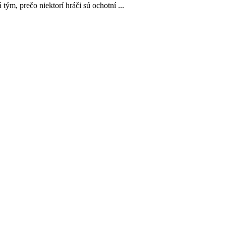
tým, prečo niektorí hráči sú ochotní ...