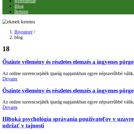
Referanslar
Blog
İletişim
Biyostore
/
blog
18
Őszinte vélemény és részletes elemzés a ingyenes pörge
Az online szerencsejáték iparág napjainkban egyre népszerűbbé válik, 
Devamı
Őszinte vélemény és részletes elemzés a ingyenes pörge
Az online szerencsejáték iparág napjainkban egyre népszerűbbé válik, 
Devamı
Hlboká psychológia správania používateľov v uzavret
udržať v tajnosti