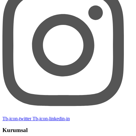
Tb-icon-twitter
Tb-icon-linkedin-in
Kurumsal