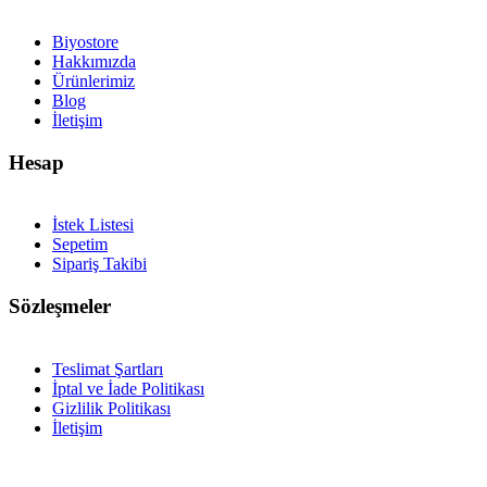
Biyostore
Hakkımızda
Ürünlerimiz
Blog
İletişim
Hesap
İstek Listesi
Sepetim
Sipariş Takibi
Sözleşmeler
Teslimat Şartları
İptal ve İade Politikası
Gizlilik Politikası
İletişim