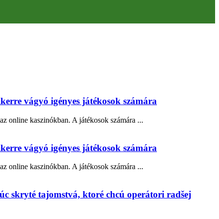
 sikerre vágyó igényes játékosok számára
 az online kaszinókban. A játékosok számára ...
 sikerre vágyó igényes játékosok számára
 az online kaszinókban. A játékosok számára ...
c skryté tajomstvá, ktoré chcú operátori radšej