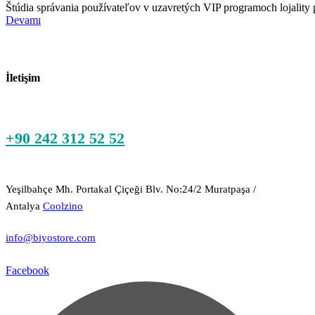
Štúdia správania používateľov v uzavretých VIP programoch lojality pr
Devamı
İletişim
+90 242 312 52 52
Yeşilbahçe Mh. Portakal Çiçeği Blv. No:24/2 Muratpaşa /
Antalya
Coolzino
info@biyostore.com
Facebook