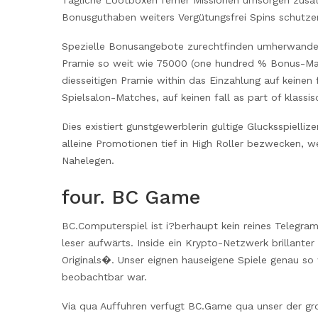
Tagliche Lootboxen ferner Missionen umsorgen zusat
Bonusguthaben weiters Vergütungsfrei Spins schutze
Spezielle Bonusangebote zurechtfinden umherwandern 
Pramie so weit wie 75000 (one hundred % Bonus-Matc
diesseitigen Pramie within das Einzahlung auf keinen
Spielsalon-Matches, auf keinen fall as part of klassi
Dies existiert gunstgewerblerin gultige Glucksspiell
alleine Promotionen tief in High Roller bezwecken, 
Nahelegen.
four. BC Game
BC.Computerspiel ist i?berhaupt kein reines Telegram
leser aufwärts. Inside ein Krypto-Netzwerk brillan
Originals�. Unser eignen hauseigene Spiele genau so 
beobachtbar war.
Via qua Auffuhren verfugt BC.Game qua unser der gr