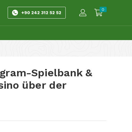
0
+90 242 312 52 52
egram-Spielbank &
ino über der