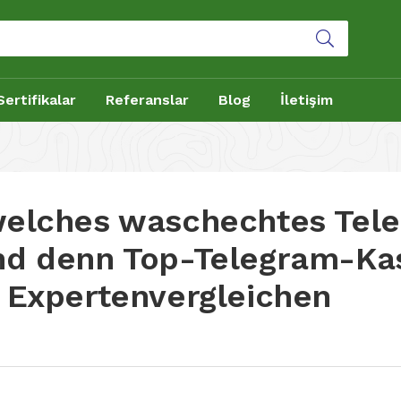
Sertifikalar
Referanslar
Blog
İletişim
 welches waschechtes Tel
nd denn Top-Telegram-Kas
f Expertenvergleichen