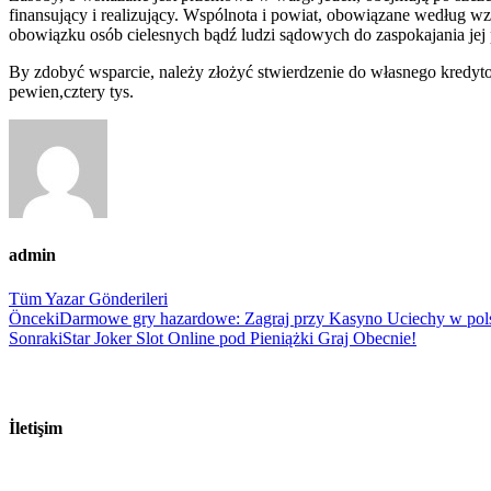
finansujący i realizujący. Wspólnota i powiat, obowiązane według w
obowiązku osób cielesnych bądź ludzi sądowych do zaspokajania jej 
By zdobyć wsparcie, należy złożyć stwierdzenie do własnego kredyto
pewien,cztery tys.
admin
Tüm Yazar Gönderileri
Gönderi
Önceki
Darmowe gry hazardowe: Zagraj przy Kasyno Uciechy w pol
Sonraki
Star Joker Slot Online pod Pieniążki Graj Obecnie!
navigasyonu
İletişim