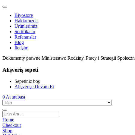
Biyostore
Hakkımızda
Ürünlerimiz
Sertifikalar
Referanslar
Blog
İletişim
Dokumenty prawne Ministerstwo Rodziny, Pracy i Strategii Społeczn
Alışveriş sepeti
Sepetiniz boş
Alışverişe Devam Et
0
At arabası
Home
Checkout
Shop