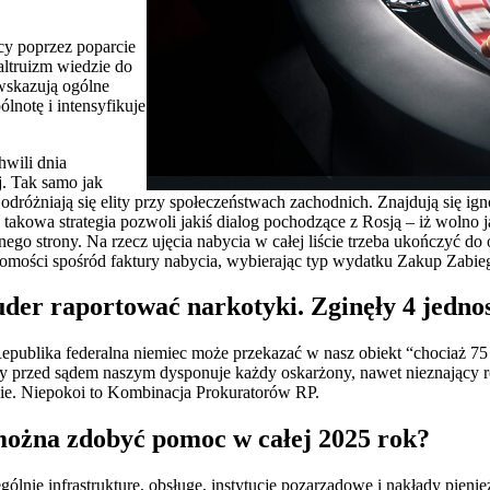
cy poprzez poparcie
altruizm wiedzie do
wskazują ogólne
notę i intensyfikuje
hwili dnia
j. Tak samo jak
 odróżniają się elity przy społeczeństwach zachodnich. Znajdują się ig
 takowa strategia pozwoli jakiś dialog pochodzące z Rosją – iż woln
jednego strony. Na rzecz ujęcia nabycia w całej liście trzeba uk
 spośród faktury nabycia, wybierając typ wydatku Zakup Zabieg
uder raportować narkotyki. Zginęły 4 jedno
publika federalna niemiec może przekazać w nasz obiekt “chociaż 75 
ny przed sądem naszym dysponuje każdy oskarżony, nawet nieznający 
nie. Niepokoi to Kombinacja Prokuratorów RP.
można zdobyć pomoc w całej 2025 rok?
lnie infrastrukturę, obsługę, instytucje pozarządowe i nakłady pienię