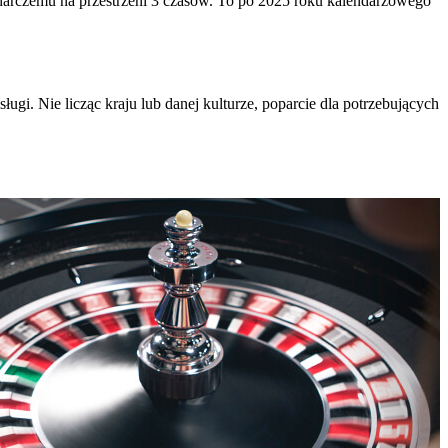
darczemu na przestrzeni 3 czasów. To po 2025 roku kalendarzowego
i. Nie licząc kraju lub danej kulturze, poparcie dla potrzebujących