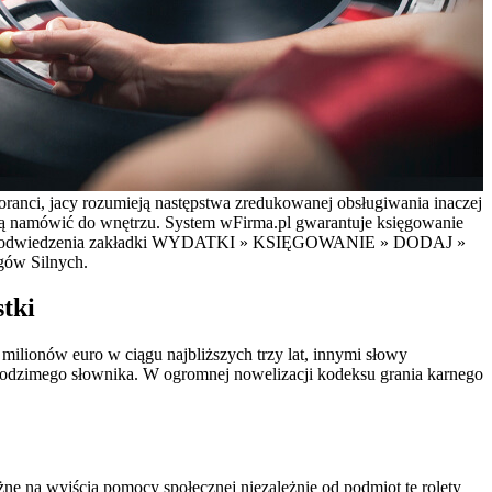
noranci, jacy rozumieją następstwa zredukowanej obsługiwania inaczej
o ją namówić do wnętrzu. System wFirma.pl gwarantuje księgowanie
ończyć do odwiedzenia zakładki WYDATKI » KSIĘGOWANIE » DODAJ »
ów Silnych.
stki
milionów euro w ciągu najbliższych trzy lat, innymi słowy
rodzimego słownika. W ogromnej nowelizacji kodeksu grania karnego
żne na wyjścia pomocy społecznej niezależnie od podmiot te rolety