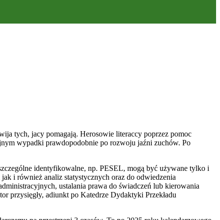
zwija tych, jacy pomagają. Herosowie literaccy poprzez pomoc
kolejnym wypadki prawdopodobnie po rozwoju jaźni zuchów.
Po
poszczególne identyfikowalne, np. PESEL, mogą być używane tylko i
jak i również analiz statystycznych oraz do odwiedzenia
administracyjnych, ustalania prawa do świadczeń lub kierowania
or przysięgły, adiunkt po Katedrze Dydaktyki Przekładu