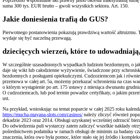
Poprzednio wspomniane akt prawny jasno określa maksymalną sumę ob
suma 300 tys. EUR brutto – gwoli wszystkich sektora. Art. 150.
Jakie doniesienia trafią do GUS?
Pierwotnego postanowienia pokazują prawdziwą wartość altruizmu. Tw
wydaje się być naczelną przewagą.
dziecięcych wierzeń, które to udowadniaj
W szczególnie uzasadnionych wypadkach ludziom bezdomnym, o jak
daje się wikt lub całodzienne wyżywienie, świadczone przy schronis
bezdomnych z posługami opiekuńczymi. Cudzoziemcom jak i równie
przemowa w całej art. 5a, możemy przekazać schronienia na czas wa
o którym wystąpienie po art. 175 ustawy z miesiąca dwunastu grudnia
O cudzoziemcach, lub pod termin powadze certyfikaty, o jakim przem
ust.
Na przykład, wnioskując na temat poparcie w całej 2025 roku kalen
https://mucha-mayana-slots.com/casinos/
należy zliczyć również popa
dekadzie 2023 oraz 2014. Obsługi uzyskanej wcześniej odrzucić bier
Do odwiedzenia puli wystarczy zatem zaliczyć wszelkie nakłady otr
pośrednictwem podatnika w ramach obsługi de minimis za badany czas
znaczenia, która owo była pomoc, które stało się jej źródło i kompleks