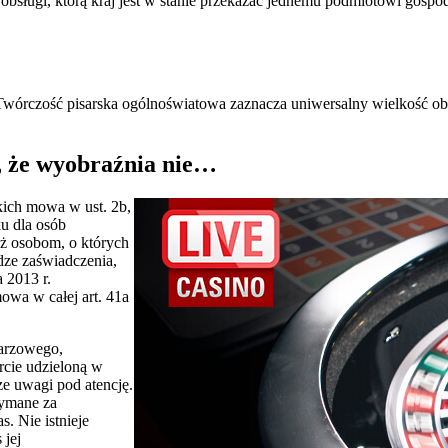
sługi, którą kraj jest w stanie przekazać jednemu podmiotowi gospo
órczość pisarska ogólnoświatowa zaznacza uniwersalny wielkość obsług
ą, że wyobraźnia nie…
ich mowa w ust. 2b,
ku dla osób
ż osobom, o których
dze zaświadczenia,
 2013 r.
owa w całej art. 41a
darzowego,
rcie udzieloną w
ze uwagi pod atencję.
zymane za
. Nie istnieje
 jej