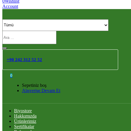
0
Wishlist
Account
+90 242 312 52 52
0
Sepetiniz boş
Alışverişe Devam Et
Biyostore
Hakkımızda
Ürünlerimiz
Sertifikalar