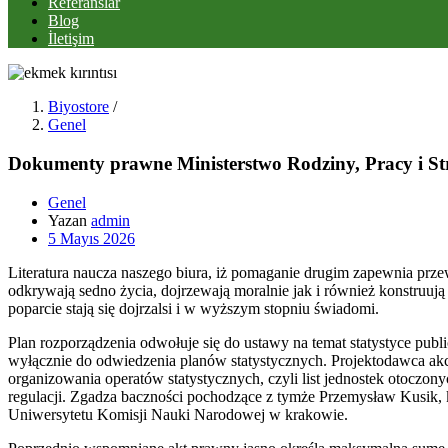
Referanslar
Blog
İletişim
Biyostore
/
Genel
Dokumenty prawne Ministerstwo Rodziny, Pracy i Str
Genel
Yazan
admin
Posted
5 Mayıs 2026
on
Literatura naucza naszego biura, iż pomaganie drugim zapewnia prze
odkrywają sedno życia, dojrzewają moralnie jak i również konstruu
poparcie stają się dojrzalsi i w wyższym stopniu świadomi.
Plan rozporządzenia odwołuje się do ustawy na temat statystyce pub
wyłącznie do odwiedzenia planów statystycznych. Projektodawca akcen
organizowania operatów statystycznych, czyli list jednostek otoczo
regulacji. Zgadza baczności pochodzące z tymże Przemysław Kusik, 
Uniwersytetu Komisji Nauki Narodowej w krakowie.