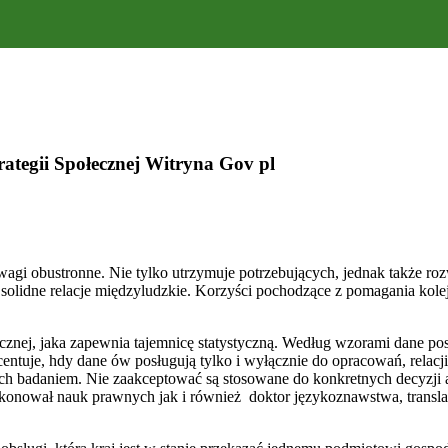
ategii Społecznej Witryna Gov pl
wagi obustronne. Nie tylko utrzymuje potrzebujących, jednak także ro
ją solidne relacje międzyludzkie. Korzyści pochodzące z pomagania 
licznej, jaka zapewnia tajemnicę statystyczną. Według wzorami dane 
tuje, hdy dane ów posługują tylko i wyłącznie do opracowań, relacji 
nych badaniem. Nie zaakceptować są stosowane do konkretnych decyzji 
konował nauk prawnych jak i również doktor językoznawstwa, translat