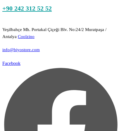
+90 242 312 52 52
Yeşilbahçe Mh. Portakal Çiçeği Blv. No:24/2 Muratpaşa /
Antalya
Coolzino
info@biyostore.com
Facebook