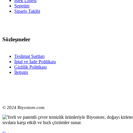
İstek Listesi
Sepetim
Sipariş Takibi
Sözleşmeler
Teslimat Şartları
İptal ve İade Politikası
Gizlilik Politikası
İletişim
© 2024 Biyostore.com