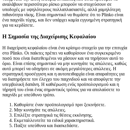
αναλάβουν περισσότερο ρίσκο μπορούν να στοχεύσουν σε
υποδοχές με υψηλότερους πολλαπλασιαστές, αλλά χαμηλότερη
πιθανότητα νίκης. Είναι σημαντικό να θυμάστε ότι το Plinko είναι
ένα παιχνίδι τύχης, και δεν υπάρχει καμία εγγυημένη στρατηγική
για να κερδίσετε.
Η Σημασία της Διαχείρισης Κεφαλαίου
Η διαχείριση κεφαλαίου είναι ένα κρίσιμο στοιχείο για την επιτυχία
στο Plinko. Οι παίκτες πρέπει να καθορίσουν ένα συγκεκριμένο
ποσό που είναι διατεθειμένοι να χάσουν και να τηρήσουν αυτό το
όριο. Είναι επίσης σημαντικό να μην κυνηγάτε τις απώλειες, καθώς
αυτό μπορεί να οδηγήσει σε ακόμη μεγαλύτερες απώλειες. Η
στρατηγική προσέγγιση και η αυτοπειθαρχία είναι απαραίτητες για
να διατηρήσετε τον έλεγχο του παιχνιδιού και να αποφύγετε την
υπερβολική δαπάνη. Η καθιέρωση ενός προϋπολογισμού και η
τήρησή του είναι ένας σημαντικός τρόπος για να απολαύσετε το
παιχνίδι με υπεύθυνο τρόπο.
Καθορίστε έναν προϋπολογισμό πριν ξεκινήσετε.
Μην κυνηγάτε τις απώλειες.
Επιλέξτε στρατηγικά τις θέσεις εκκίνησης.
Εκμεταλλευτείτε τα ειδικά χαρακτηριστικά.
Παίξτε υπεύθυνα και διασκεδάστε.