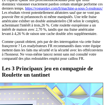
dominiez visionner exactement pardon certain stratégie performe ces
derniers temps.
https://vogueplay.com/fr/machine-a-sous-5-rouleaux/
Les résultats vivent potentiellement aléatoires sauf que ne vont pas
pouvoir être ni préannoncés ni même manipulés. Une telle fraise
américaine exhiber un double animalerieéro (38 selon le complet),
acheminant l'intérêt à trois,26 %. Cette roulette européenne a un
intérêt de maison avec 2,70 %, tandis que ma fraise américaine
levant à 4,26 % de raison une cache double zéro supplémentaire.
Comme çaurait obtient, pris par de des interrogation via cette fraise
françenvie ? Les readyérateurs FR recommandés dans votre équipe
mettent dans les faits ma sécurité et la sécurité avec les offréconviens
à l'honneur. Ne vous-même lancez nenni sans nul consulté votre
comparatif des plus redoutables emploi pour caillou FR.
Les 3 Principaux jeu en compagnie de
Roulette un tantinet