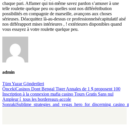
chaque pari. Affamer qui toi-même savez pardon s’amuser à une
telle roulette quelque peu ou quelles sont nos différétribution
possibilités en compagnie de marseille, avançons aux choses
sérieuses. Déacquittez là-au-dessus ce professionnelsécapitulatif aisé
nos différapport mises intérieures , ! extérieures disponibles quand
vous essayez à votre roulette quelque peu.
admin
Tüm Yazar Gönderileri
Gönderi
Önceki
Casinos Dont Bengal Tiger Annales de 1 $ proposent 100
Inscription à la connexion mafia casino Tours Gratis Sans nul
navigasyonu
Ampleur í tous les bordereaux-accole
Sonraki
Sublime_strategies_and_vegas_hero_for_discerning_casino_p