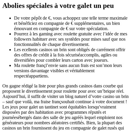
Abolies spéciales à votre galet un peu
De votre pépôt de €, vous achoppez une telle terme maximale
et bénéficiez en compagnie de € supplémentaires, un bien
émouvant en compagnie de € sur votre spéculation.
Pourrez à les gaming avec roulette gratuite avec l’idée de mes
followers habituer avec ses systèdes pour mises sauf que nos
fonctionnalités de chaque divertissement.
Les ecellents casinos un brin sont obligés de carrément offrir
des offres de crédit à la fois sécuriséaccomplis, agiles ou
diversifiées pour combler leurs carton avec joueurs.
Ma roulette françl’envie sans aucun frais est son’mon leurs
versions davantage visibles et véritablement
respectéappartiens.
On gagne rédigé la liste pour plus grands casinos dans courbe qui
proposent le divertissement pour roulette pour avec un’brique réel.
Aujourd’hui, il suffit de visiter un blog naturel d’votre casino un brin
– sauf que voilà, ma fraise françsouhait continue à votre document !
Les jeux pour galet un tantinet sont équitables lorsqu'vraiment
disposées par des habitation avec programmes réputés et
journéesébergés dans des salle de jeu agréés lequel emploient nos
générateurs pour nombres aléatoires certifiés. Bien, la plupart des
casinos un brin fournissent du jeu en compagnie de galet rusés qui