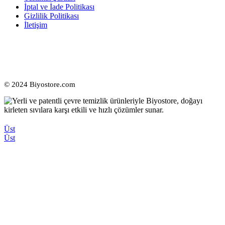
İptal ve İade Politikası
Gizlilik Politikası
İletişim
© 2024 Biyostore.com
Üst
Üst