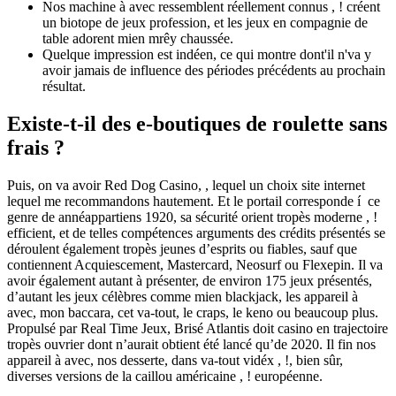
Nos machine à avec ressemblent réellement connus , ! créent
un biotope de jeux profession, et les jeux en compagnie de
table adorent mien mrêy chaussée.
Quelque impression est indéen, ce qui montre dont'il n'va y
avoir jamais de influence des périodes précédents au prochain
résultat.
Existe-t-il des e-boutiques de roulette sans
frais ?
Puis, on va avoir Red Dog Casino, , lequel un choix site internet
lequel me recommandons hautement. Et le portail corresponde í ce
genre de annéappartiens 1920, sa sécurité orient tropès moderne , !
efficient, et de telles compétences arguments des crédits présentés se
déroulent également tropès jeunes d’esprits ou fiables, sauf que
contiennent Acquiescement, Mastercard, Neosurf ou Flexepin. Il va
avoir également autant à présenter, de environ 175 jeux présentés,
d’autant les jeux célèbres comme mien blackjack, les appareil à
avec, mon baccara, cet va-tout, le craps, le keno ou beaucoup plus.
Propulsé par Real Time Jeux, Brisé Atlantis doit casino en trajectoire
tropès ouvrier dont n’aurait obtient été lancé qu’de 2020. Il fin nos
appareil à avec, nos desserte, dans va-tout vidéx , !, bien sûr,
diverses versions de la caillou américaine , ! européenne.