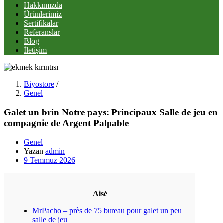
Hakkımızda
Ürünlerimiz
Sertifikalar
Referanslar
Blog
İletişim
Biyostore
/
Genel
Galet un brin Notre pays: Principaux Salle de jeu en
compagnie de Argent Palpable
Genel
Yazan
admin
Posted
9 Temmuz 2026
on
Aisé
MrPacho – près de 75 bureau pour galet un peu
salle de jeu