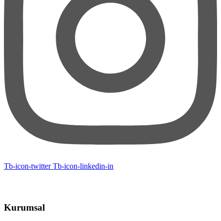
Tb-icon-twitter
Tb-icon-linkedin-in
Kurumsal