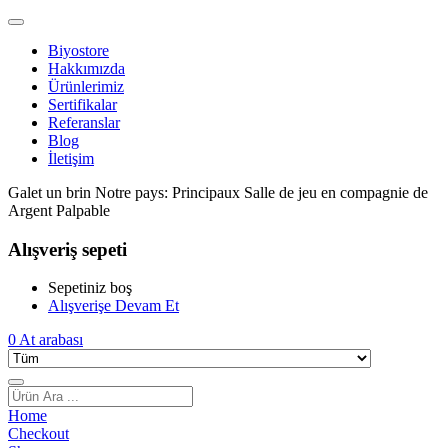
Biyostore
Hakkımızda
Ürünlerimiz
Sertifikalar
Referanslar
Blog
İletişim
Galet un brin Notre pays: Principaux Salle de jeu en compagnie de
Argent Palpable
Alışveriş sepeti
Sepetiniz boş
Alışverişe Devam Et
0
At arabası
Home
Checkout