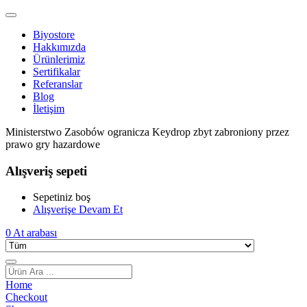
Biyostore
Hakkımızda
Ürünlerimiz
Sertifikalar
Referanslar
Blog
İletişim
Ministerstwo Zasobów ogranicza Keydrop zbyt zabroniony przez
prawo gry hazardowe
Alışveriş sepeti
Sepetiniz boş
Alışverişe Devam Et
0
At arabası
Home
Checkout