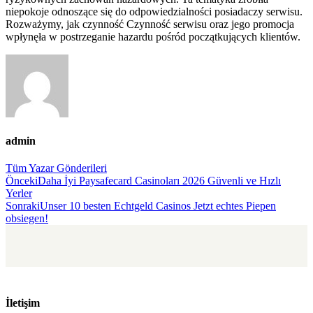
niepokoje odnoszące się do odpowiedzialności posiadaczy serwisu.
Rozważymy, jak czynność Czynność serwisu oraz jego promocja
wpłynęła w postrzeganie hazardu pośród początkujących klientów.
admin
Tüm Yazar Gönderileri
Gönderi
Önceki
Daha İyi Paysafecard Casinoları 2026 Güvenli ve Hızlı
Yerler
navigasyonu
Sonraki
Unser 10 besten Echtgeld Casinos Jetzt echtes Piepen
obsiegen!
İletişim