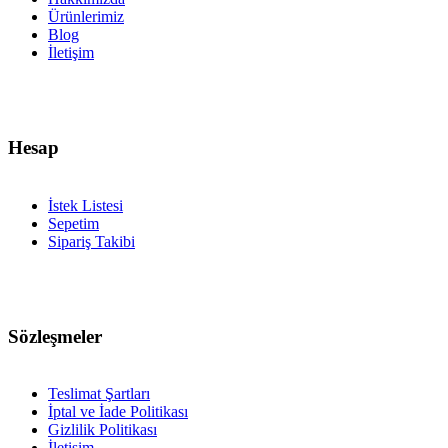
Ürünlerimiz
Blog
İletişim
Hesap
İstek Listesi
Sepetim
Sipariş Takibi
Sözleşmeler
Teslimat Şartları
İptal ve İade Politikası
Gizlilik Politikası
İletişim