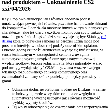
nad produktem – Uaktualnienie CS2
xxi/04/2026
Key Drop owo atrakcyjna jak i również chodliwa podest
umożliwiająca pewne jak i również przydatne handlowanie skinami
do komputerów. Lecz działa mnóstwo innych witryn o identycznym
charakterze, jakie też oferują użytkownikom opcja zbytu, zakupu
oraz obiegu skórek. Jakąś z ludzi stron wydaje się być Skinbay,
cs2
dzisiaj
która to pozyskała samemu najbardziej liczną moda pod
prostemu interfejsowi, obszernej podaży oraz niskim opłatom.
Odrębną godną czujności architekturą wydaje się być Bitskins, w
sensie technicznym w szczególności ceniona z uwagi na
automatyczną wycenę urządzeń oraz opcja natychmiastowej
wypłaty środków. Jeszcze jedną witryną, którą należałoby wziąć
pod uwagę, wydaje się być CS.Money, znana wraz ze swojego
własnego rozbudowanego aplikacji komercyjnego oraz
ewentualności zamiany skórek poniekąd pomiędzy pozostałymi
grami.
Odmienną godną się platformą wydaje się Bitskins, w sensie
technicznym przede wszystkim ceniona ze względu na
automatyczną wycenę ustrojstw jak i również możliwość
szybkiej wypłaty środków.
Tej wpisy odnoszące się do oszczędzania oraz rozporządzania