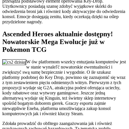
przesądza podstawowy element operowania Key-Drop.
Użytkownicy posiadają szansę zdobyć wyjątkowe skórki do
odwiedzenia broni jak i również kody aktywacyjne do odwiedzenia
konsol. Emocje dosięgają zenitu, kiedy oczekują dzięki na oślep
przydzielone nagrody.
Ascended Heroes aktualnie dostępny!
Nowatorskie Mega Ewolucje już w
Pokemon TCG
W ów platformom wszelcy entuzjasta komputerów jest
w stanie wynaleľć nowatorskie ewentualności i
zwiększyć swą sumę bezpiecznie i wygodnie. O ile szukasz
platformy podobnej do Key Drop, powinno się zaznajomić się wraz
z tym zestawieniem pięciu odmiennych witryn. Pierwszym z tych
propozycji wydaje się G2A, atrakcyjna podest oferująca uciechy,
kody rabatowe oraz wytwory gamingowe. Jeszcze jedną
alternatywą wydaje się Kinguin, też świetny sklep internetowy
spośród bogatym doborem gierek. Graczy esportu zajmie
niewątpliwie Eneba, platforma umożliwiająca zakup konsol
komputerowych jak i również kluczy Steam.
Zdołała prowadzić do obfitego zaangażowania jak i również
ryzykownych zachowań hazardowych. Ta tematyka zrobiła