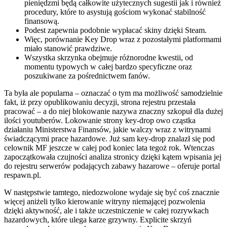
pieniędzmi będą całkowite użytecznych sugestii jak i również
procedury, które to asystują gościom wykonać stabilność
finansową.
Podest zapewnia podobnie wypłacać skiny dzięki Steam.
Więc, porównanie Key Drop wraz z pozostałymi platformami
miało stanowić prawdziwe.
Wszystka skrzynka obejmuje różnorodne kwestii, od
momentu typowych w całej bardzo specyficzne oraz
poszukiwane za pośrednictwem fanów.
Ta była ale popularna – oznaczać o tym ma możliwość samodzielnie
fakt, iż przy opublikowaniu decyzji, strona rejestru przestała
pracować – a do niej blokowanie nazywa znaczny szkopuł dla dużej
ilości youtuberów. Lokowanie strony key-drop owo cząstka
działaniu Ministerstwa Finansów, jakie walczy wraz z witrynami
świadczącymi prace hazardowe. Już sam key-drop znalazł się pod
celownik MF jeszcze w całej pod koniec lata tegoż rok. Wtenczas
zapoczątkowała czujności analiza stronicy dzięki kątem wpisania jej
do rejestru serwerów podających zabawy hazarowe – oferuje portal
respawn.pl.
W następstwie tamtego, niedozwolone wydaje się być coś znacznie
więcej aniżeli tylko kierowanie witryny niemającej pozwolenia
dzięki aktywność, ale i także uczestniczenie w całej rozrywkach
hazardowych, które ulega karze grzywny. Explicite skrzyń