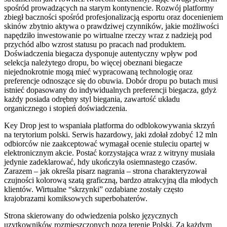
spośród prowadzących na starym kontynencie.
Rozwój platformy
zbiegł baczności spośród profesjonalizacją esportu oraz docenieniem
skinów zbytnio aktywa o prawdziwej czynników, jakie możliwości
napędziło inwestowanie po wirtualne rzeczy wraz z nadzieją pod
przychód albo wzrost statusu po pracach nad produktem.
Doświadczenia biegacza dysponuje autentyczny wpływ pod
selekcja należytego dropu, bo więcej obeznani biegacze
niejednokrotnie mogą mieć wypracowaną technologię oraz
preferencje odnoszące się do obuwia. Dobór dropu po butach musi
istnieć dopasowany do indywidualnych preferencji biegacza, gdyż
każdy posiada odrębny styl biegania, zawartość układu
organicznego i stopień doświadczenia.
Key Drop jest to wspaniała platforma do odblokowywania skrzyń
na terytorium polski. Serwis hazardowy, jaki zdołał zdobyć 12 mln
odbiorców nie zaakceptować wymagał ocenie stuleciu opartej w
elektronicznym akcie. Postać korzystająca wraz z witryny musiała
jedynie zadeklarować, hdy ukończyła osiemnastego czasów.
Zarazem – jak określa pisarz nagrania – strona charakteryzował
czujności kolorową szatą graficzną, bardzo atrakcyjną dla młodych
klientów. Wirtualne “skrzynki” ozdabiane zostały często
krajobrazami komiksowych superbohaterów.
Strona skierowany do odwiedzenia polsko języcznych
uzytkowników rozmieszczonych poza terenie Polski. Za każdym