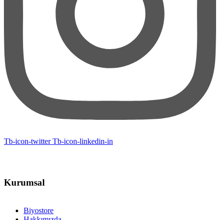
Tb-icon-twitter
Tb-icon-linkedin-in
Kurumsal
Biyostore
Hakkımızda