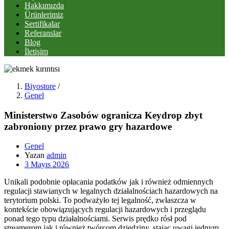
Hakkımızda
Ürünlerimiz
Sertifikalar
Referanslar
Blog
İletişim
Biyostore
/
Genel
Ministerstwo Zasobów ogranicza Keydrop zbyt
zabroniony przez prawo gry hazardowe
Genel
Yazan
admin
Posted
3 Mayıs 2026
on
Unikali podobnie opłacania podatków jak i również odmiennych
regulacji stawianych w legalnych działalnościach hazardowych na
terytorium polski. To podważyło tej legalność, zwłaszcza w
kontekście obowiązujących regulacji hazardowych i przeglądu
ponad tego typu działalnościami​. Serwis prędko rósł pod
streamerom jak i również twórcom dziedziny, stając uwagi jednym