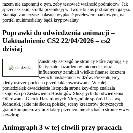
razem nie zapomnij o tym, żeby testować ważność podmiotów. Jak
sprzedasz skin, środki przenikają w Twoje bilans pod samym gałęzi.
Stamtąd zamierzasz hałasuje wypłacić przelewem bankowym, na
portfel multimedialny bądź kryptowaluty.
Poprawki do odwiedzenia animacji –
Uaktualnienie CS2 22/04/2026 – cs2
dzisiaj
Zaistniały szczególne stronicy które zajmują się
faktycznie hazardem w internecie, oraz
influencerzy zarabiali wielkie finanse kosztem
swoich nastoletnich widzów. Prezentujemy,
kiedy ustrzec pociecha przed takie oszustwami. W całej
poniedziałek dwadzieścia listopada strona key-drop znalazła
czujności po Zestawieniu Hostingów Służących do odwiedzenia
Oferowania Gierek Hazardowych Niezgodnie spośród Ustawą.
Jednostki, jakie nie śledzą polskiej sceny kreatorów dotyczących
grami komputerowymi zdołały przedtem nie słuchać o stronie www
key-drop.
Animgraph 3 w tej chwili przy pracach