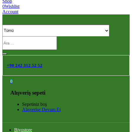
Shop
0
Wishlist
Account
+90 242 312 52 52
0
Alışveriş sepeti
Sepetiniz boş
Alışverişe Devam Et
Biyostore