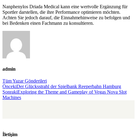
Nanphenylos Driada Medical kann eine wertvolle Ergänzung für
Sportler darstellen, die ihre Performance optimieren möchten.
Achten Sie jedoch darauf, die Einnahmehinweise zu befolgen und
bei Bedenken einen Fachmann zu konsultieren.
admin
Tüm Yazar Gönderileri
Gönderi
Önceki
Der Glücksstrahl der Spielbank Reeperbahn Hamburg
Sonraki
Exploring the Theme and Gameplay of Vegas Nova Slot
navigasyonu
Machines
İletişim