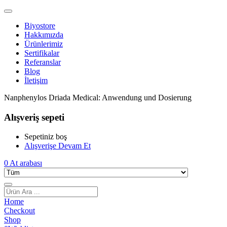
Biyostore
Hakkımızda
Ürünlerimiz
Sertifikalar
Referanslar
Blog
İletişim
Nanphenylos Driada Medical: Anwendung und Dosierung
Alışveriş sepeti
Sepetiniz boş
Alışverişe Devam Et
0
At arabası
Home
Checkout
Shop