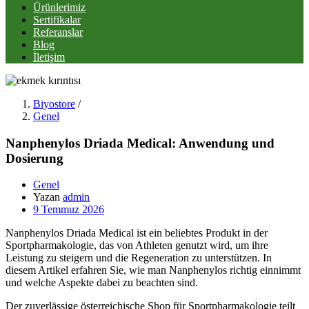
Ürünlerimiz
Sertifikalar
Referanslar
Blog
İletişim
Biyostore
/
Genel
Nanphenylos Driada Medical: Anwendung und
Dosierung
Genel
Yazan
admin
Posted
9 Temmuz 2026
on
Nanphenylos Driada Medical ist ein beliebtes Produkt in der
Sportpharmakologie, das von Athleten genutzt wird, um ihre
Leistung zu steigern und die Regeneration zu unterstützen. In
diesem Artikel erfahren Sie, wie man Nanphenylos richtig einnimmt
und welche Aspekte dabei zu beachten sind.
Der zuverlässige österreichische Shop für Sportpharmakologie teilt