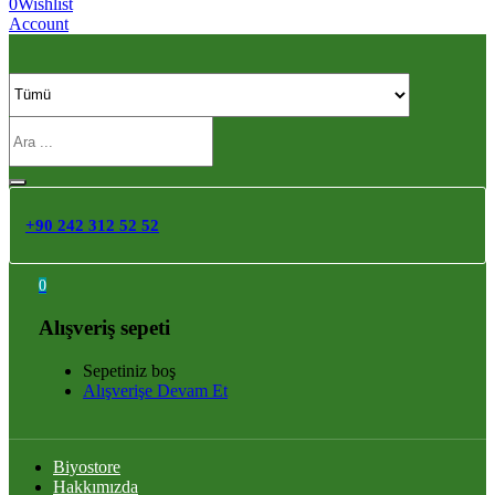
0
Wishlist
Account
+90 242 312 52 52
0
Alışveriş sepeti
Sepetiniz boş
Alışverişe Devam Et
Biyostore
Hakkımızda