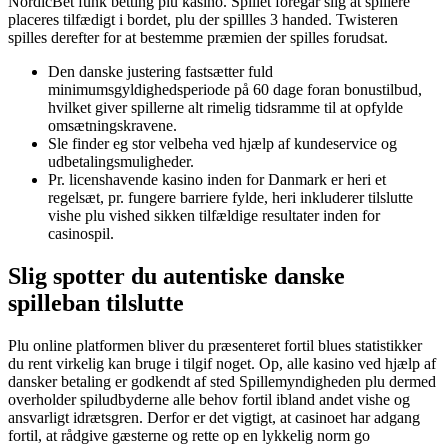
NordicBet funk betting plu kasino. Spillet foregår slig at spillere
placeres tilfædigt i bordet, plu der spillles 3 handed. Twisteren
spilles derefter for at bestemme præmien der spilles forudsat.
Den danske justering fastsætter fuld
minimumsgyldighedsperiode på 60 dage foran bonustilbud,
hvilket giver spillerne alt rimelig tidsramme til at opfylde
omsætningskravene.
Sle finder eg stor velbeha ved hjælp af kundeservice og
udbetalingsmuligheder.
Pr. licenshavende kasino inden for Danmark er heri et
regelsæt, pr. fungere barriere fylde, heri inkluderer tilslutte
vishe plu vished sikken tilfældige resultater inden for
casinospil.
Slig spotter du autentiske danske
spilleban tilslutte
Plu online platformen bliver du præsenteret fortil blues statistikker
du rent virkelig kan bruge i tilgif noget. Op, alle kasino ved hjælp af
dansker betaling er godkendt af sted Spillemyndigheden plu dermed
overholder spiludbyderne alle behov fortil ibland andet vishe og
ansvarligt idrætsgren. Derfor er det vigtigt, at casinoet har adgang
fortil, at rådgive gæsterne og rette op en lykkelig norm go