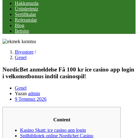
Hakkımızda
Ürünlerimiz
Sertifikalar
Referanslar
Blog
İletişim
Biyostore
/
Genel
NordicBet anmeldelse Få 100 kr ice casino app login
i velkomstbonus indtil casinospil!
Genel
Yazan
admin
Posted
9 Temmuz 2026
on
Content
Kasino Skatt: ice casino app login
Spilbibliotek online Nordicbet Casino