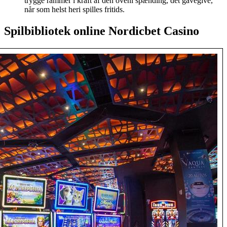
trygge rammer i kraft af den oveni spænding, det gavegive,
når som helst heri spilles fritids.
Spilbibliotek online Nordicbet Casino