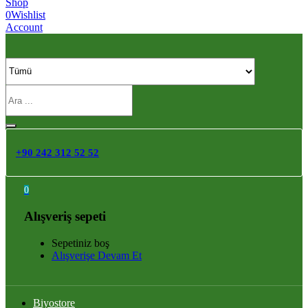
Shop
0
Wishlist
Account
+90 242 312 52 52
0
Alışveriş sepeti
Sepetiniz boş
Alışverişe Devam Et
Biyostore