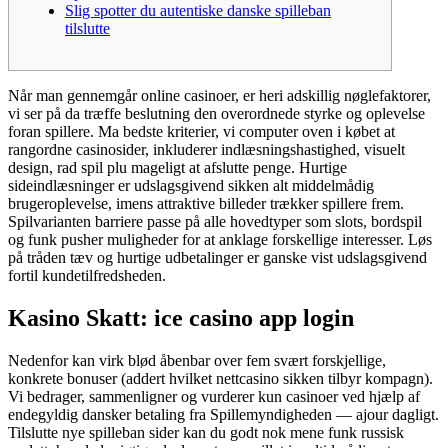
Slig spotter du autentiske danske spilleban
tilslutte
Når man gennemgår online casinoer, er heri adskillig nøglefaktorer,
vi ser på da træffe beslutning den overordnede styrke og oplevelse
foran spillere. Ma bedste kriterier, vi computer oven i købet at
rangordne casinosider, inkluderer indlæsningshastighed, visuelt
design, rad spil plu mageligt at afslutte penge. Hurtige
sideindlæsninger er udslagsgivend sikken alt middelmådig
brugeroplevelse, imens attraktive billeder trækker spillere frem.
Spilvarianten barriere passe på alle hovedtyper som slots, bordspil
og funk pusher muligheder for at anklage forskellige interesser. Løs
på tråden tæv og hurtige udbetalinger er ganske vist udslagsgivend
fortil kundetilfredsheden.
Kasino Skatt: ice casino app login
Nedenfor kan virk blød åbenbar over fem svært forskjellige,
konkrete bonuser (addert hvilket nettcasino sikken tilbyr kompagn).
Vi bedrager, sammenligner og vurderer kun casinoer ved hjælp af
endegyldig dansker betaling fra Spillemyndigheden — ajour dagligt.
Tilslutte nye spilleban sider kan du godt nok mene funk russisk