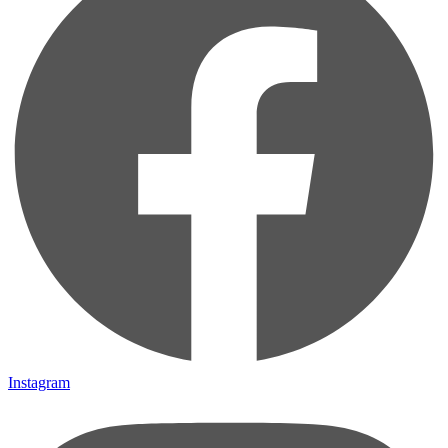
Instagram