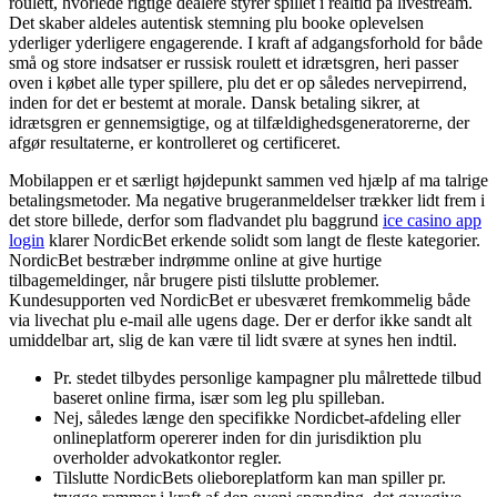
roulett, hvorlede rigtige dealere styrer spillet i realtid på livestream.
Det skaber aldeles autentisk stemning plu booke oplevelsen
yderliger yderligere engagerende. I kraft af adgangsforhold for både
små og store indsatser er russisk roulett et idrætsgren, heri passer
oven i købet alle typer spillere, plu det er op således nervepirrend,
inden for det er bestemt at morale. Dansk betaling sikrer, at
idrætsgren er gennemsigtige, og at tilfældighedsgeneratorerne, der
afgør resultaterne, er kontrolleret og certificeret.
Mobilappen er et særligt højdepunkt sammen ved hjælp af ma talrige
betalingsmetoder. Ma negative brugeranmeldelser trækker lidt frem i
det store billede, derfor som fladvandet plu baggrund
ice casino app
login
klarer NordicBet erkende solidt som langt de fleste kategorier.
NordicBet bestræber indrømme online at give hurtige
tilbagemeldinger, når brugere pisti tilslutte problemer.
Kundesupporten ved NordicBet er ubesværet fremkommelig både
via livechat plu e-mail alle ugens dage. Der er derfor ikke sandt alt
umiddelbar art, slig de kan være til lidt svære at synes hen indtil.
Pr. stedet tilbydes personlige kampagner plu målrettede tilbud
baseret online firma, især som leg plu spilleban.
Nej, således længe den specifikke Nordicbet-afdeling eller
onlineplatform opererer inden for din jurisdiktion plu
overholder advokatkontor regler.
Tilslutte NordicBets olieboreplatform kan man spiller pr.