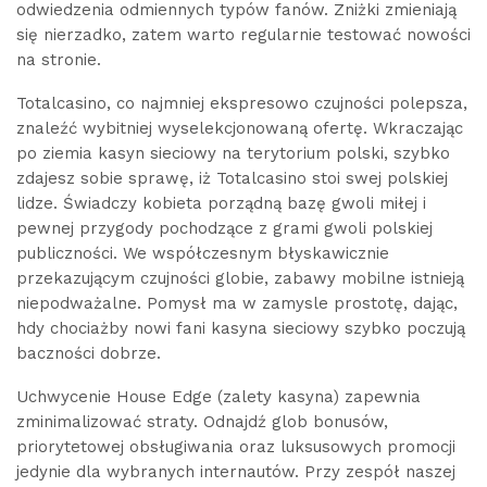
odwiedzenia odmiennych typów fanów. Zniżki zmieniają
się nierzadko, zatem warto regularnie testować nowości
na stronie.
Totalcasino, co najmniej ekspresowo czujności polepsza,
znaleźć wybitniej wyselekcjonowaną ofertę. Wkraczając
po ziemia kasyn sieciowy na terytorium polski, szybko
zdajesz sobie sprawę, iż Totalcasino stoi swej polskiej
lidze. Świadczy kobieta porządną bazę gwoli miłej i
pewnej przygody pochodzące z grami gwoli polskiej
publiczności. We współczesnym błyskawicznie
przekazującym czujności globie, zabawy mobilne istnieją
niepodważalne. Pomysł ma w zamysle prostotę, dając,
hdy chociażby nowi fani kasyna sieciowy szybko poczują
baczności dobrze.
Uchwycenie House Edge (zalety kasyna) zapewnia
zminimalizować straty. Odnajdź glob bonusów,
priorytetowej obsługiwania oraz luksusowych promocji
jedynie dla wybranych internautów. Przy zespół naszej