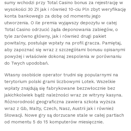
sumy wchodzi przy Total Casino bonus za rejestrację w
wysokości 30 Zł jak i również 10-ciu Pln zbyt weryfikację
konta bankowego za dobę od momentu jego
utworzenia. O ile premia wyjąwszy depozytu w całej
Total Casino odrzucić żąda deponowania zabiegów, o
tyle zarówno główny, jak i również drugi pakiet
powitalny, postuluje wpłaty na profil gracza. Pamiętaj,
aby zapoznać się wraz z szczegółami bonusu opisanymi
powyżej i właściwie dokonaj zespolenia w porównaniu
do Twych upodobań.
Własny osobiście operator trudni się popularnymi na
terytorium polski grami liczbowymi Lotek. Wszelkie
wpłaty znajdują się fabrykowane bezzwłocznie bez
jakichkolwiek bądź należności wraz ze witryny kasyna.
Różnorodność geograficzna zawiera szkoła wyższa
wraz z Gb, Malty, Czech, Nasz, Austrii jak i również
Słowacji. Nowe gry są dorzucane stale w całej partiach
od momentu 5 do 15 komputerów miesięcznie.