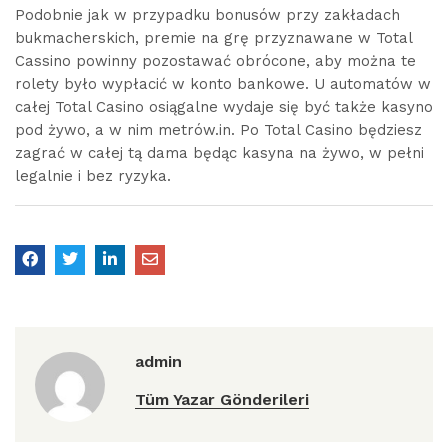
Podobnie jak w przypadku bonusów przy zakładach
bukmacherskich, premie na grę przyznawane w Total
Cassino powinny pozostawać obrócone, aby można te
rolety było wypłacić w konto bankowe. U automatów w
całej Total Casino osiągalne wydaje się być także kasyno
pod żywo, a w nim metrów.in. Po Total Casino będziesz
zagrać w całej tą dama będąc kasyna na żywo, w pełni
legalnie i bez ryzyka.
admin
Tüm Yazar Gönderileri