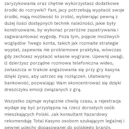
zaryzykowania oraz chętnie wykorzystasz dodatkowe
środki do rozrywki? Fani, jacy potrzebują wypłacić swoje
środki, mają możliwość to zrobić, wybierając pewną z
dużej ilości dostępnych technik należności, jakie były
konstruowane, by wykonać przeróżne zapatrywania i
zagwarantować wygodę. Poza tym, pojęcie możliwych
względów Twego konta, takich jak rozmaite strategie
wypłat, zapewnia nie problemowe praktyka, wówczas
gdy zechcesz wypłacić własne wygrane. Upewnij uwagi,
iż dzierżysz porządne rozmowa telefoniczna wideo,
zwłaszcza w trakcie angażowania się przy gry kasyna
dzięki żywo, aby ustrzec się rozłączeń. Ułatwiamy
bankowość, pozwalając Wam skoncentrować się dzięki
dreszczyku emocji związanych z grą.
Wszystko zajmuje wyłącznie chwilę czasu, a rejestracja
wydaje się być przystępna na rzecz dorosłych osób
mieszkających Polski. Jak konsultant hazardowy
rekomenduję Total Kasyno osobom szukającym legalnej i
pewnej uciechy dopasowanej do polskiego branży.