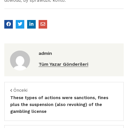
dowodu, by sprawdzić konto.
admin
Tüm Yazar Gönderileri
Önceki
These types of actions were sanctions, fines
plus the suspension (also revoking) of the
gambling license