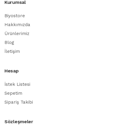
Kurumsal
Biyostore
Hakkımızda
Ürünlerimiz
Blog
İletişim
Hesap
İstek Listesi
Sepetim
Sipariş Takibi
Sözleşmeler