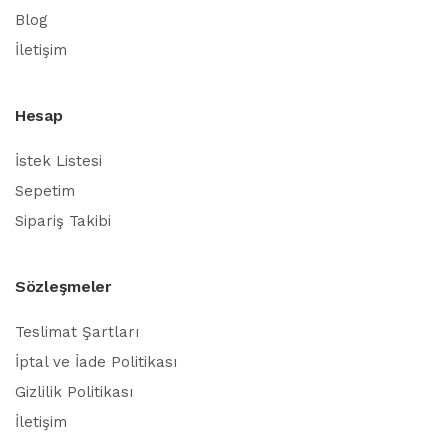
Blog
İletişim
Hesap
İstek Listesi
Sepetim
Sipariş Takibi
Sözleşmeler
Teslimat Şartları
İptal ve İade Politikası
Gizlilik Politikası
İletişim