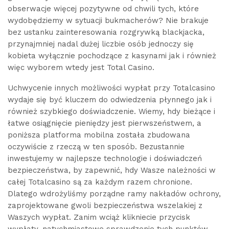
obserwacje więcej pozytywne od chwili tych, które
wydobędziemy w sytuacji bukmacherów? Nie brakuje
bez ustanku zainteresowania rozgrywką blackjacka,
przynajmniej nadal dużej liczbie osób jednoczy się
kobieta wyłącznie pochodzące z kasynami jak i również
więc wyborem wtedy jest Total Casino.
Uchwycenie innych możliwości wypłat przy Totalcasino
wydaje się być kluczem do odwiedzenia płynnego jak i
również szybkiego doświadczenie. Wiemy, hdy bieżące i
łatwe osiągnięcie pieniędzy jest pierwszeństwem, a
poniższa platforma mobilna została zbudowana
oczywiście z rzeczą w ten sposób. Bezustannie
inwestujemy w najlepsze technologie i doświadczeń
bezpieczeństwa, by zapewnić, hdy Wasze należności w
całej Totalcasino są za każdym razem chronione.
Dlatego wdrożyliśmy porządne ramy nakładów ochrony,
zaprojektowane gwoli bezpieczeństwa wszelakiej z
Waszych wypłat. Zanim wciąż klikniecie przycisk