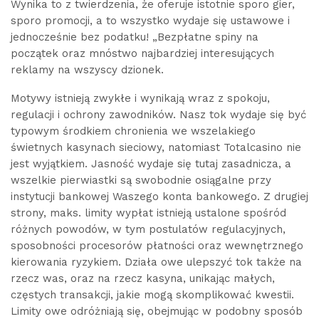
Wynika to z twierdzenia, że oferuje istotnie sporo gier,
sporo promocji, a to wszystko wydaje się ustawowe i
jednocześnie bez podatku! „Bezpłatne spiny na
początek oraz mnóstwo najbardziej interesujących
reklamy na wszyscy dzionek.
Motywy istnieją zwykłe i wynikają wraz z spokoju,
regulacji i ochrony zawodników. Nasz tok wydaje się być
typowym środkiem chronienia we wszelakiego
świetnych kasynach sieciowy, natomiast Totalcasino nie
jest wyjątkiem. Jasność wydaje się tutaj zasadnicza, a
wszelkie pierwiastki są swobodnie osiągalne przy
instytucji bankowej Waszego konta bankowego. Z drugiej
strony, maks. limity wypłat istnieją ustalone spośród
różnych powodów, w tym postulatów regulacyjnych,
sposobności procesorów płatności oraz wewnętrznego
kierowania ryzykiem. Działa owe ulepszyć tok także na
rzecz was, oraz na rzecz kasyna, unikając małych,
częstych transakcji, jakie mogą skomplikować kwestii.
Limity owe odróżniają się, obejmując w podobny sposób