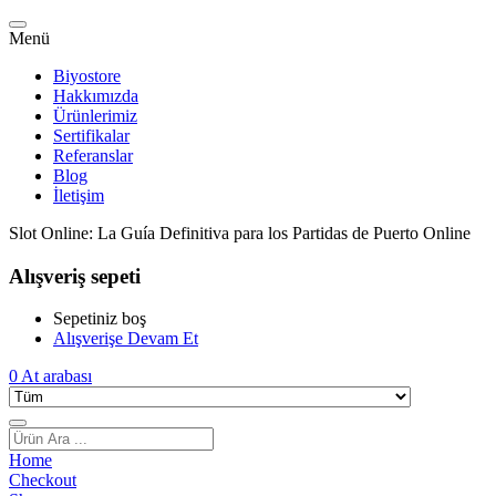
Menü
Biyostore
Hakkımızda
Ürünlerimiz
Sertifikalar
Referanslar
Blog
İletişim
Slot Online: La Guía Definitiva para los Partidas de Puerto Online
Alışveriş sepeti
Sepetiniz boş
Alışverişe Devam Et
0
At arabası
Home
Checkout