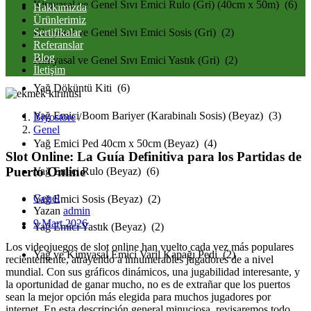
Kimyasal ve Genel Sıvı Emici Rulo (Gri) (40cm x 50m) (6)
Hakkımızda
Ürünlerimiz
Sertifikalar
Kimyasal ve Genel Sıvı Emici Sosis (Gri) (2)
Referanslar
Blog
Kimyasal ve Genel Sıvı Emici Yastık (Gri) (2)
İletişim
Yağ Döküntü Kiti (6)
Yağ Emici Boom Bariyer (Karabinalı Sosis) (Beyaz) (3)
Biyostore
/
Genel
Yağ Emici Ped 40cm x 50cm (Beyaz) (4)
Slot Online: La Guía Definitiva para los Partidas de
Puerto Online
Yağ Emici Rulo (Beyaz) (6)
Genel
Yağ Emici Sosis (Beyaz) (2)
Yazan
admin
Posted
9 Mart 2026
Yağ Emici Yastık (Beyaz) (2)
on
Los videojuegos de slot online han vuelto cada vez más populares
Yağ ve Kimyasal Emici Varil Kapağı Pedi (2)
recientemente, atrayendo a innumerables jugadores de a nivel
mundial. Con sus gráficos dinámicos, una jugabilidad interesante, y
la oportunidad de ganar mucho, no es de extrañar que los puertos
sean la mejor opción más elegida para muchos jugadores por
internet. En esta descripción
general minuciosa, revisaremos todo