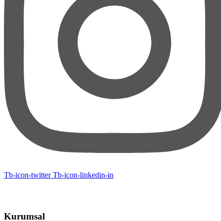
Tb-icon-twitter
Tb-icon-linkedin-in
Kurumsal