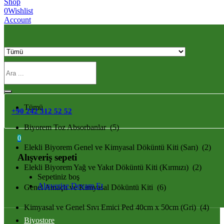
Shop
0
Wishlist
Account
Tümü
Tümü
+90 242 312 52 52
Biyorem Toz Absorbanlar (5)
0
Elekli Biyorem Genel ve Kimyasal Döküntü Kiti (Sarı) (2)
Alışveriş sepeti
Elekli Biyorem Yağ ve Yakıt Döküntü Kiti (Kırmızı) (2)
Sepetiniz boş
Alışverişe Devam Et
Genel Amaçlı ve Kimyasal Döküntü Kiti (6)
Kimyasal ve Genel Sıvı Emici Ped 40cm x 50cm (Gri) (4)
Biyostore