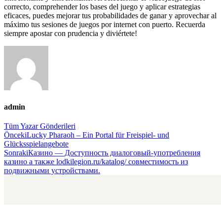
correcto, comprehender los bases del juego y aplicar estrategias
eficaces, puedes mejorar tus probabilidades de ganar y aprovechar al
máximo tus sesiones de juegos por internet con puerto. Recuerda
siempre apostar con prudencia y diviértete!
admin
Tüm Yazar Gönderileri
Gönderi
Önceki
Lucky Pharaoh – Ein Portal für Freispiel- und
Glücksspielangebote
navigasyonu
Sonraki
Казино — Доступность диалоговый-употребления
казино а также lodkilegion.ru/katalog/ совместимость из
подвижными устройствами.