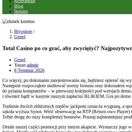
Referanslar
Blog
İletişim
Biyostore
/
Genel
Total Casino po co grać, aby zwyciężyć? Najpozytywn
Genel
Yazan
admin
Posted
8 Temmuz 2026
on
Co więcej, po dokonaniu zarejestrowania się, będziesz opierać się 
Następnie rozpocząłem studiować normy bonusu oraz dokonałem wpła
do pytania komputerów – w pierwszej kolejności pod wersjach demo.
i również bądź w kasynie naszym zapłacisz BLIKIEM. Gra po demo cy
Trafienie dwóch zbliżonych rzędów jackpotu oznacza wygraną, a sp
szkoła wyższa Synot. Wróć obserwację na RTP (Return owo Player) i 
Tobie drogę do oazy kompletnej bonusów. Poznaj najistotniejsze prod
Detale naszej części promocji przy innym akapicie. Wystarczy jego w