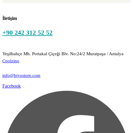
İletişim
+90 242 312 52 52
Yeşilbahçe Mh. Portakal Çiçeği Blv. No:24/2 Muratpaşa / Antalya
Coolzino
info@biyostore.com
Facebook