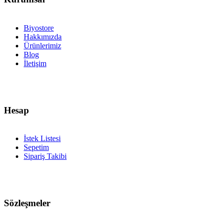
Biyostore
Hakkımızda
Ürünlerimiz
Blog
İletişim
Hesap
İstek Listesi
Sepetim
Sipariş Takibi
Sözleşmeler