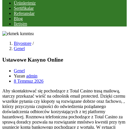
Ürünlerimiz
Sertifikalar
Referanslar
Blog
İletişim
Biyostore
/
Genel
Ustawowe Kasyno Online
Genel
Yazan
admin
Posted
8 Temmuz 2026
on
Aby skontaktować się pochodzące z Total Casino trasą mailową,
starczy przekazać wieść na odnośnik email protected. Dzięki czemu
wszelkie pytania czy kłopoty są rozwiązane dobrze oraz fachowo, ,
którzy przyczynia czujności do odwiedzenia pożądanego
doświadczenia odbiorców korzystających z tej platformy
hazardowej. Rozmowa telefoniczna pochodzące z Total Casino za
sprawą doradcy pozwala na rozwiązanie mnóstwo kwestii przy tym
usunięcie konta bankowego pochodzące z wortalu. W sytuacji