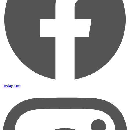
Instagram