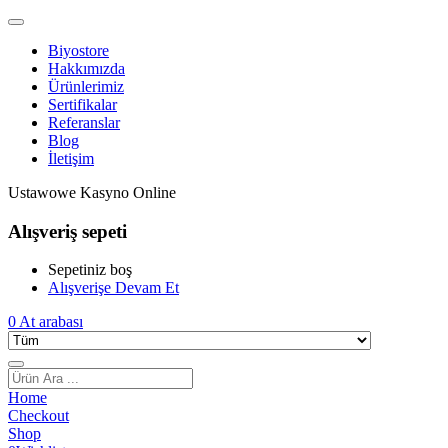
Biyostore
Hakkımızda
Ürünlerimiz
Sertifikalar
Referanslar
Blog
İletişim
Ustawowe Kasyno Online
Alışveriş sepeti
Sepetiniz boş
Alışverişe Devam Et
0
At arabası
Home
Checkout
Shop