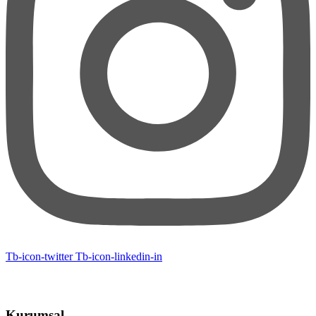
Tb-icon-twitter
Tb-icon-linkedin-in
Kurumsal