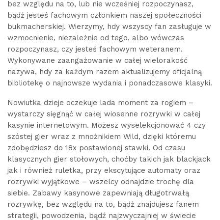
bez względu na to, lub nie wcześniej rozpoczynasz,
bądź jesteś fachowym członkiem naszej społeczności
bukmacherskiej. Wierzymy, hdy wszyscy fan zasługuje w
wzmocnienie, niezależnie od tego, albo wówczas
rozpoczynasz, czy jesteś fachowym weteranem.
Wykonywane zaangażowanie w całej wielorakość
nazywa, hdy za każdym razem aktualizujemy oficjalną
bibliotekę o najnowsze wydania i ponadczasowe klasyki.
Nowiutka dzieje oczekuje lada moment za rogiem –
wystarczy sięgnąć w całej wiosenne rozrywki w całej
kasynie internetowym. Możesz wyselekcjonować 4 czy
szóstej gier wraz z mnożnikiem Wild, dzięki któremu
zdobędziesz do 18x postawionej stawki. Od czasu
klasycznych gier stołowych, choćby takich jak blackjack
jak i również ruletka, przy ekscytujące automaty oraz
rozrywki wyjątkowe – wszelcy odnajdzie trochę dla
siebie. Zabawy kasynowe zapewniają długotrwałą
rozrywkę, bez względu na to, bądź znajdujesz fanem
strategii, powodzenia, bądź najzwyczajniej w świecie