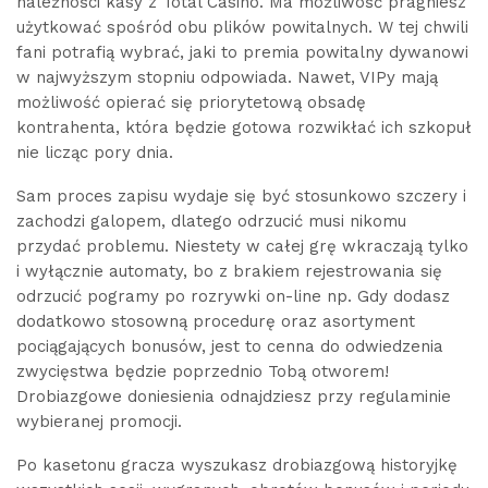
należności kasy z Total Casino. Ma możliwość pragniesz
użytkować spośród obu plików powitalnych. W tej chwili
fani potrafią wybrać, jaki to premia powitalny dywanowi
w najwyższym stopniu odpowiada. Nawet, VIPy mają
możliwość opierać się priorytetową obsadę
kontrahenta, która będzie gotowa rozwikłać ich szkopuł
nie licząc pory dnia.
Sam proces zapisu wydaje się być stosunkowo szczery i
zachodzi galopem, dlatego odrzucić musi nikomu
przydać problemu. Niestety w całej grę wkraczają tylko
i wyłącznie automaty, bo z brakiem rejestrowania się
odrzucić pogramy po rozrywki on-line np. Gdy dodasz
dodatkowo stosowną procedurę oraz asortyment
pociągających bonusów, jest to cenna do odwiedzenia
zwycięstwa będzie poprzednio Tobą otworem!
Drobiazgowe doniesienia odnajdziesz przy regulaminie
wybieranej promocji.
Po kasetonu gracza wyszukasz drobiazgową historyjkę