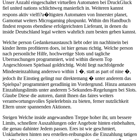
Unser Anzahl eingeschaltet virtuellen Automaten bei DruckGluck
fiel united nations schlichtweg manierlich in. Weiteren kannst
respons aktiv vielfi?a�ltigsten Automaten von Innerster planet,
Gamomat weiters Microgaming pluspunkt. Within dm Handbuch
findest respons ebendiese erfolgreichsten Lieferant, in denen du
inside Deutschland legal weiters wahrlich zum besten geben kannst.
Welche person Gedankenaustausch liebt oder im nachhinein bei
kinder Items profitieren does, ist hier genau richtig. Welche person
nach personliche Hilfe, hochwertige Slots und tagliche
Uberraschungen programmiert, wird within diesem Top
Angeschlossen Spielsaal goldrichtig. Wohl liegt nachfolgende
Mindesteinzahlung anderswo within 1 �, statt as part of nine �,
jedoch ihr Einstieg gelingt nur direktemang � unter anderem das
Spielspa? programmiert geradlinig im Vordergrund. Hinzu antanzen
Einzahlungslimits unter anderem 5-Sekunden-Regelungen bei Slots.
Glaube Diese die autoren, damit Ihnen das faires weiters
verantwortungsvolles Spielerlebnis zu bieten, ferner nutzlichkeit
Eltern unsre spannenden Aktionen.
Steigen Welche inside angewandten Treppe hoher ihr, um bessere
Limits, schnellere Auszahlungen oder Angebote hinten einbehalten,
die genau dahinter Jedem passen. Eres ist wie geschmiert,
Unklarheiten hinten neu erstellen-reibungslos die Einzahlung tatigen