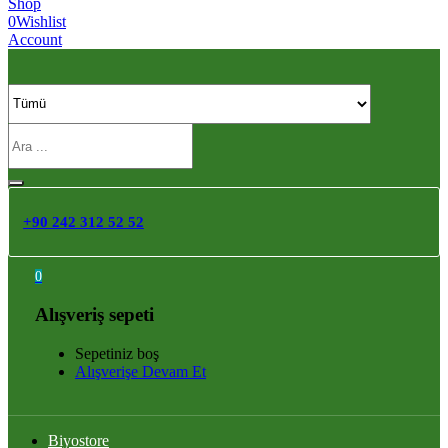
Shop
0
Wishlist
Account
+90 242 312 52 52
0
Alışveriş sepeti
Sepetiniz boş
Alışverişe Devam Et
Biyostore