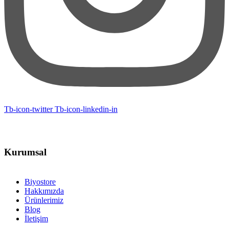
Tb-icon-twitter
Tb-icon-linkedin-in
Kurumsal
Biyostore
Hakkımızda
Ürünlerimiz
Blog
İletişim