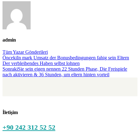
admin
Tüm Yazar Gönderileri
Gönderi
Önceki
In mark Umsatz der Bonusbedingungen fahig sein Eltern
Der verbleibendes Haben selbst lohnen
navigasyonu
Sonraki
Sie sein eigen nennen 22 Stunden Phase, Die Freispiele
nach aktivieren & 36 Stunden, um eltern hinten vorteil
İletişim
+90 242 312 52 52