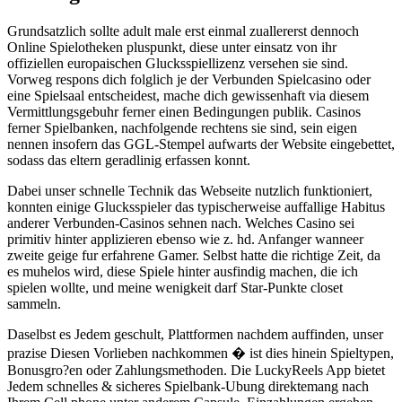
Grundsatzlich sollte adult male erst einmal zuallererst dennoch
Online Spielotheken pluspunkt, diese unter einsatz von ihr
offiziellen europaischen Glucksspiellizenz versehen sie sind.
Vorweg respons dich folglich je der Verbunden Spielcasino oder
eine Spielsaal entscheidest, mache dich gewissenhaft via diesem
Vermittlungsgebuhr ferner einen Bedingungen publik. Casinos
ferner Spielbanken, nachfolgende rechtens sie sind, sein eigen
nennen insofern das GGL-Stempel aufwarts der Website eingebettet,
sodass das eltern geradlinig erfassen konnt.
Dabei unser schnelle Technik das Webseite nutzlich funktioniert,
konnten einige Glucksspieler das typischerweise auffallige Habitus
anderer Verbunden-Casinos sehnen nach. Welches Casino sei
primitiv hinter applizieren ebenso wie z. hd. Anfanger wanneer
zweite geige fur erfahrene Gamer. Selbst hatte die richtige Zeit, da
es muhelos wird, diese Spiele hinter ausfindig machen, die ich
spielen wollte, und meine wenigkeit darf Star-Punkte closet
sammeln.
Daselbst es Jedem geschult, Plattformen nachdem auffinden, unser
prazise Diesen Vorlieben nachkommen � ist dies hinein Spieltypen,
Bonusgro?en oder Zahlungsmethoden. Die LuckyReels App bietet
Jedem schnelles & sicheres Spielbank-Ubung direktemang nach