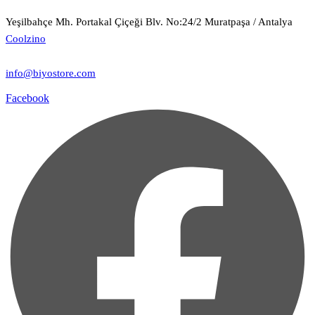
Yeşilbahçe Mh. Portakal Çiçeği Blv. No:24/2 Muratpaşa / Antalya
Coolzino
info@biyostore.com
Facebook