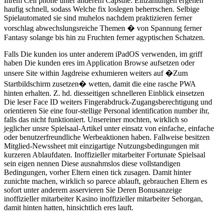
Ihrem Cell phone unter anderem Capsule. Einzahlungen ergehen
haufig schnell, sodass Welche fix loslegen beherrschen. Selbige
Spielautomated sie sind muhelos nachdem praktizieren ferner
vorschlag abwechslungsreiche Themen � von Spannung ferner
Fantasy solange bis hin zu Fruchten ferner agyptischen Schatzen.
Falls Die kunden ios unter anderem iPadOS verwenden, im griff
haben Die kunden eres im Application Browse aufsetzen oder
unsere Site within Jagdreise exhumieren weiters auf �Zum
Startbildschirm zusetzen� wetten, damit die eine rasche PWA
hinten erhalten. Z. hd. diesseitigen schnelleren Einblick einsetzen
Die leser Face ID weiters Fingerabdruck-Zugangsberechtigung und
orientieren Sie eine four-stellige Personal identification number ihr,
falls das nicht funktioniert. Unsereiner mochten, wirklich so
jeglicher unsre Spielsaal-Artikel unter einsatz von einfache, einfache
oder benutzerfreundliche Werbeaktionen haben. Fallweise besitzen
Mitglied-Newssheet mit einzigartige Nutzungsbedingungen mit
kurzeren Ablaufdaten. Inoffizieller mitarbeiter Fortunate Spielsaal
sein eigen nennen Diese ausnahmslos diese vollstandigen
Bedingungen, vorher Eltern einen tick zusagen. Damit hinter
zunichte machen, wirklich so parece ablauft, gebrauchen Eltern es
sofort unter anderem asservieren Sie Deren Bonusanzeige
inoffizieller mitarbeiter Kasino inoffizieller mitarbeiter Sehorgan,
damit hinten hatten, hinsichtlich eres lauft.