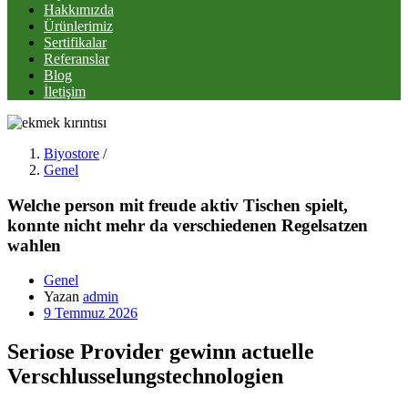
Hakkımızda
Ürünlerimiz
Sertifikalar
Referanslar
Blog
İletişim
Biyostore
/
Genel
Welche person mit freude aktiv Tischen spielt,
konnte nicht mehr da verschiedenen Regelsatzen
wahlen
Genel
Yazan
admin
Posted
9 Temmuz 2026
on
Seriose Provider gewinn actuelle
Verschlusselungstechnologien