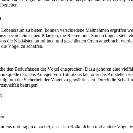
überleben.
n
 Lebensraum zu bieten, können verschiedene Maßnahmen ergriffen wer
en von heimischen Pflanzen, die Beeren oder Samen tragen, stellt ein
 dass die Nistkästen an ruhigen und geschützten Orten angebracht werd
die Vögel zu schaffen.
 die den Bedürfnissen der Vögel entsprechen. Dazu gehören eine vielfä
ge Trinkquelle dar. Das Anlegen von Totholzhecken oder das Aufstellen v
htig, um die Sicherheit der Vögel zu gewährleisten. Durch die Schaff
envielfalt beitragen.
n
ten
Gartens und tragen dazu bei, dass sich Rotkehlchen und andere Vögel w