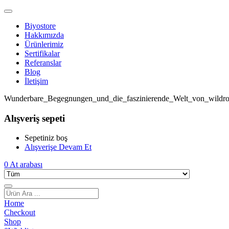
Biyostore
Hakkımızda
Ürünlerimiz
Sertifikalar
Referanslar
Blog
İletişim
Wunderbare_Begegnungen_und_die_faszinierende_Welt_von_wildro
Alışveriş sepeti
Sepetiniz boş
Alışverişe Devam Et
0
At arabası
Home
Checkout
Shop