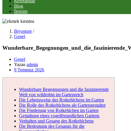
Referanslar
Blog
İletişim
Biyostore
/
Genel
Wunderbare_Begegnungen_und_die_faszinierende_W
Genel
Yazan
admin
Posted
9 Temmuz 2026
on
Wunderbare Begegnungen und die faszinierende
Welt von wildrobin im Gartenreich
Die Lebensweise des Rotkehlchens im Garten
Die Rolle des Rotkehlchens als Gartengestalter
Die Förderung von Rotkehlchen im Garten
Gestaltung eines vogelfreundlichen Gartens
Verhalten und Gesang des Rotkehlchens
Die Bedeutung des Gesangs für die