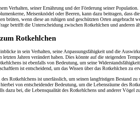
m Verhalten, seiner Ernährung und der Förderung seiner Population. E
umenkerne, Meisenknödel oder Beeren, kann dazu beitragen, dass die Vö
en brüten, wenn diese an ruhigen und geschützten Orten angebracht wer
Frage betrifft die Unterscheidung zwischen Rotkehlchen und anderen äh
 zum Rotkehlchen
Einblicke in sein Verhalten, seine Anpassungsfähigkeit und die Auswir
n letzten Jahren verändert haben. Dies könnte auf die steigenden Temp
Rotkehlchens ist ebenfalls von Bedeutung, um seine Widerstandsfähig
chaftlern ist entscheidend, um das Wissen über das Rotkehlchen zu e
des Rotkehlchens ist unerlässlich, um seinen langfristigen Bestand z
t hierbei von entscheidender Bedeutung, um die Lebensräume des Rotke
ls dazu bei, die Lebensqualität des Rotkehlchens und anderer Vögel zu