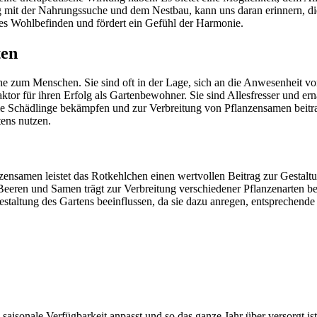
 mit der Nahrungssuche und dem Nestbau, kann uns daran erinnern, di
nes Wohlbefinden und fördert ein Gefühl der Harmonie.
ten
ähe zum Menschen. Sie sind oft in der Lage, sich an die Anwesenheit
aktor für ihren Erfolg als Gartenbewohner. Sie sind Allesfresser und 
 sie Schädlinge bekämpfen und zur Verbreitung von Pflanzensamen beit
ens nutzen.
amen leistet das Rotkehlchen einen wertvollen Beitrag zur Gestaltung 
eeren und Samen trägt zur Verbreitung verschiedener Pflanzenarten bei 
taltung des Gartens beeinflussen, da sie dazu anregen, entsprechende 
saisonale Verfügbarkeit anpasst und so das ganze Jahr über versorgt is