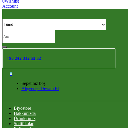
0
Wishlist
Account
+90 242 312 52 52
0
Sepetiniz boş
Alışverişe Devam Et
Biyostore
Hakkımızda
Ürünlerimiz
Sertifikalar