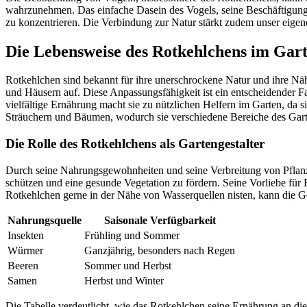
wahrzunehmen. Das einfache Dasein des Vogels, seine Beschäftigung
zu konzentrieren. Die Verbindung zur Natur stärkt zudem unser eige
Die Lebensweise des Rotkehlchens im Gar
Rotkehlchen sind bekannt für ihre unerschrockene Natur und ihre N
und Häusern auf. Diese Anpassungsfähigkeit ist ein entscheidender F
vielfältige Ernährung macht sie zu nützlichen Helfern im Garten, da
Sträuchern und Bäumen, wodurch sie verschiedene Bereiche des Gart
Die Rolle des Rotkehlchens als Gartengestalter
Durch seine Nahrungsgewohnheiten und seine Verbreitung von Pflanzens
schützen und eine gesunde Vegetation zu fördern. Seine Vorliebe für B
Rotkehlchen gerne in der Nähe von Wasserquellen nisten, kann die Ges
Nahrungsquelle
Saisonale Verfügbarkeit
Insekten
Frühling und Sommer
Würmer
Ganzjährig, besonders nach Regen
Beeren
Sommer und Herbst
Samen
Herbst und Winter
Die Tabelle verdeutlicht, wie das Rotkehlchen seine Ernährung an die 