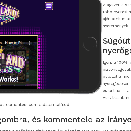
világszerte sz
több nyerési m
ajánlatok miat
nyeremények l
Súgóút
nyerőg
Igen, a 100%-
biztonságosak
például a mién
nyerőgépeken 
és online is. 
Ausztráliában
slot-computers.com oldalon találod.
 gombra, és kommenteld az iránye