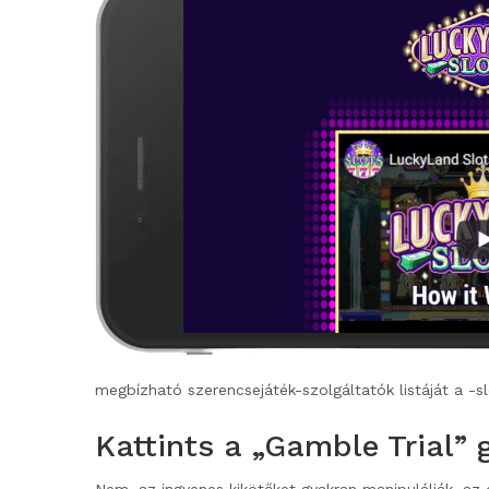
megbízható szerencsejáték-szolgáltatók listáját a -
Kattints a „Gamble Trial”