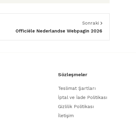
Sonraki
Officiële Nederlandse Webpagin 2026
Sözleşmeler
Teslimat Şartları
İptal ve İade Politikası
Gizlilik Politikası
İletişim