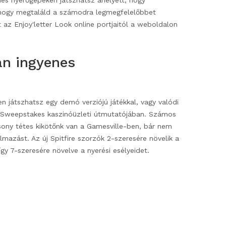
nes nyerőgépeken játszhatsz ahelyett, hogy
d, hogy megtaláld a számodra legmegfelelőbbet
 az Enjoy'letter Look online portjaitól a weboldalon
an ingyenes
n játszhatsz egy demó verziójú játékkal, vagy valódi
 Sweepstakes kaszinóüzleti útmutatójában. Számos
sony tétes kikötőnk van a Gamesville-ben, bár nem
lmazást. Az új Spitfire szorzók 2-szeresére növelik a
gy 7-szeresére növelve a nyerési esélyeidet.