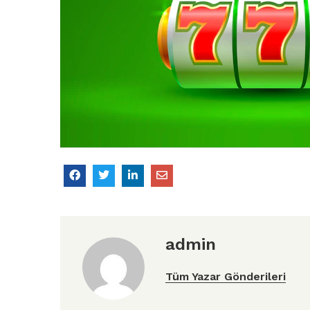
admin
Tüm Yazar Gönderileri