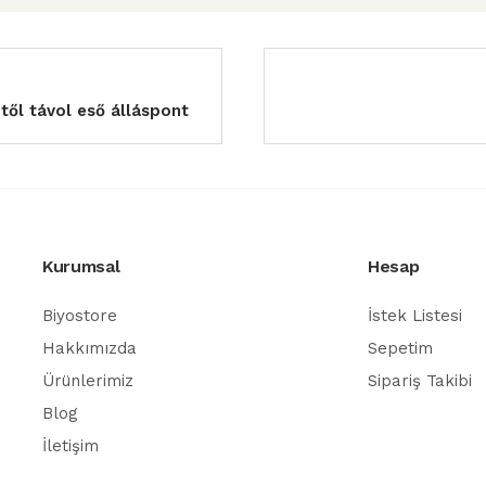
től távol eső álláspont
Kurumsal
Hesap
Biyostore
İstek Listesi
Hakkımızda
Sepetim
Ürünlerimiz
Sipariş Takibi
Blog
İletişim