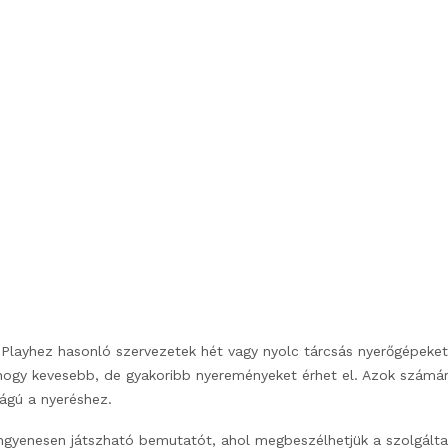
ayhez hasonló szervezetek hét vagy nyolc tárcsás nyerőgépeket kí
 hogy kevesebb, de gyakoribb nyereményeket érhet el.
Azok számára
ságú a nyeréshez.
yenesen játszható bemutatót, ahol megbeszélhetjük a szolgáltatá