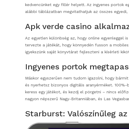
kedvencünket egy fillér helyett. Az ingyenes portok 
alábbi táblázatban megvitathatjuk az összes egyedi,
Apk verde casino alkalma
Az egyetlen különbség az, hogy online egyenleggel i
tervezte a játékát, hogy könnyedén fusson a mobile
igyekszünk saját könyvtárat fejleszteni a kísérleti kikö
Ingyenes portok megtapasz
Máskor egyszerűen nem tudom igazolni, hogy bármit i
és nyerhetsz bizonyos digitális aranyérméket. 100%-
keress egy játékot, és kezdj el pörgetni – nincs előf
nagyon népszerű Nagy-Britanniában, és Las Vegasban 
Starburst: Valószínűleg az