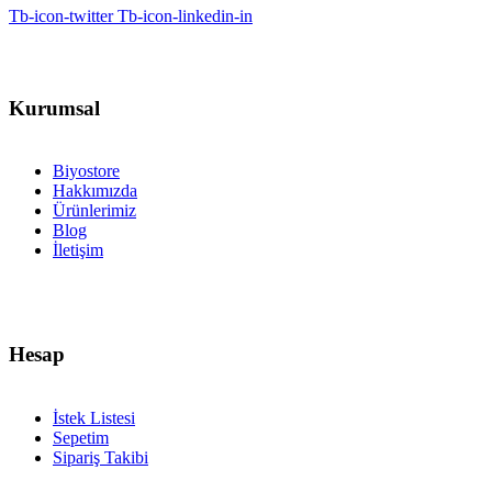
Tb-icon-twitter
Tb-icon-linkedin-in
Kurumsal
Biyostore
Hakkımızda
Ürünlerimiz
Blog
İletişim
Hesap
İstek Listesi
Sepetim
Sipariş Takibi