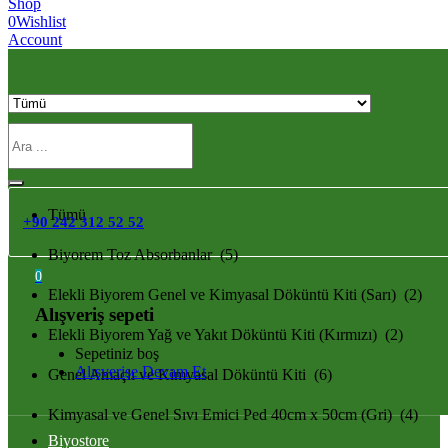
Shop
0
Wishlist
Account
Tümü
Tümü
+90 242 312 52 52
Biyorem Toz Absorbanlar (5)
0
Elekli Biyorem Genel ve Kimyasal Döküntü Kiti (Sarı) (2)
Alışveriş sepeti
Elekli Biyorem Yağ ve Yakıt Döküntü Kiti (Kırmızı) (2)
Sepetiniz boş
Alışverişe Devam Et
Genel Amaçlı ve Kimyasal Döküntü Kiti (6)
Kimyasal ve Genel Sıvı Emici Ped 40cm x 50cm (Gri) (4)
Biyostore