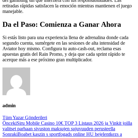
del gambling sin que interfiera con tus responsabilidades. Las
retiradas rápidas satisfacen la emoción mientras mantienen el juego
manejable.
Da el Paso: Comienza a Ganar Ahora
Si estás listo para una experiencia llena de adrenalina donde cada
segundo cuenta, sumérgete en las sesiones de alta intensidad de
Aviator hoy mismo. Configura tu auto‑cash‑out, reclama esas
apuestas gratis del Rain Promo, y deja que cada sprint rápido te
acerque más a ese próximo gran multiplicador.
admin
Tüm Yazar Gönderileri
Gönderi
Önceki
Siru Mobile Casino 10€ TOP 3 Listaus 2026 ja Vinkit joilla
valitset parhaan sivuston maksujen sujuvuuden perusteella
navigasyonu
Sonraki
Boabet kaszin s sportfogads online HU bejelentkezs a