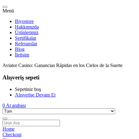
Menü
Biyostore
Hakkımızda
Ürünlerimiz
Sertifikalar
Referanslar
Blog
İletişim
Aviator Casino: Ganancias Rápidas en los Cielos de la Suerte
Alışveriş sepeti
Sepetiniz boş
Alışverişe Devam Et
0
At arabası
Home
Checkout