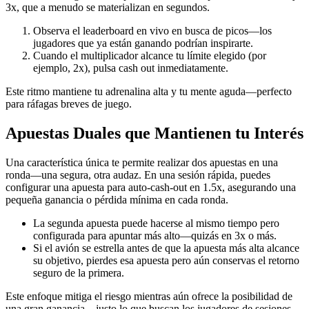
3x, que a menudo se materializan en segundos.
Observa el leaderboard en vivo en busca de picos—los
jugadores que ya están ganando podrían inspirarte.
Cuando el multiplicador alcance tu límite elegido (por
ejemplo, 2x), pulsa cash out inmediatamente.
Este ritmo mantiene tu adrenalina alta y tu mente aguda—perfecto
para ráfagas breves de juego.
Apuestas Duales que Mantienen tu Interés
Una característica única te permite realizar dos apuestas en una
ronda—una segura, otra audaz. En una sesión rápida, puedes
configurar una apuesta para auto‑cash‑out en 1.5x, asegurando una
pequeña ganancia o pérdida mínima en cada ronda.
La segunda apuesta puede hacerse al mismo tiempo pero
configurada para apuntar más alto—quizás en 3x o más.
Si el avión se estrella antes de que la apuesta más alta alcance
su objetivo, pierdes esa apuesta pero aún conservas el retorno
seguro de la primera.
Este enfoque mitiga el riesgo mientras aún ofrece la posibilidad de
una gran ganancia—justo lo que buscan los jugadores de sesiones