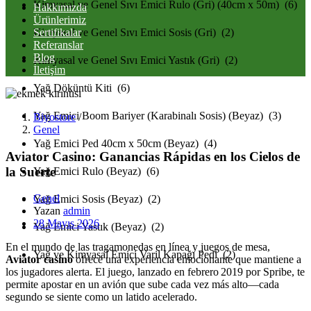
Kimyasal ve Genel Sıvı Emici Rulo (Gri) (40cm x 50m) (6)
Hakkımızda
Ürünlerimiz
Sertifikalar
Kimyasal ve Genel Sıvı Emici Sosis (Gri) (2)
Referanslar
Blog
Kimyasal ve Genel Sıvı Emici Yastık (Gri) (2)
İletişim
Yağ Döküntü Kiti (6)
Yağ Emici Boom Bariyer (Karabinalı Sosis) (Beyaz) (3)
Biyostore
/
Genel
Yağ Emici Ped 40cm x 50cm (Beyaz) (4)
Aviator Casino: Ganancias Rápidas en los Cielos de
la Suerte
Yağ Emici Rulo (Beyaz) (6)
Genel
Yağ Emici Sosis (Beyaz) (2)
Yazan
admin
Posted
28 Mayıs 2026
Yağ Emici Yastık (Beyaz) (2)
on
En el mundo de las tragamonedas en línea y juegos de mesa,
Yağ ve Kimyasal Emici Varil Kapağı Pedi (2)
Aviator casino
ofrece una experiencia emocionante que mantiene a
los jugadores alerta. El juego, lanzado en febrero 2019 por Spribe, te
permite apostar en un avión que sube cada vez más alto—cada
segundo se siente como un latido acelerado.