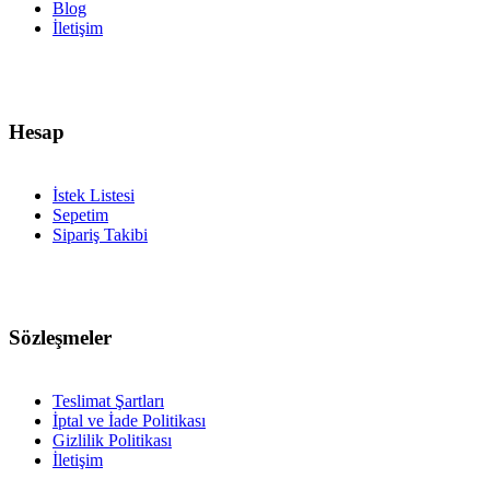
Blog
İletişim
Hesap
İstek Listesi
Sepetim
Sipariş Takibi
Sözleşmeler
Teslimat Şartları
İptal ve İade Politikası
Gizlilik Politikası
İletişim