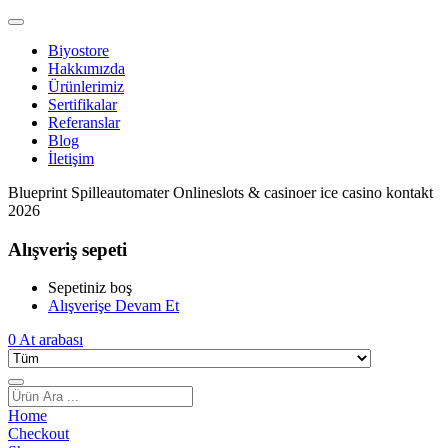
Biyostore
Hakkımızda
Ürünlerimiz
Sertifikalar
Referanslar
Blog
İletişim
Blueprint Spilleautomater Onlineslots & casinoer ice casino kontakt
2026
Alışveriş sepeti
Sepetiniz boş
Alışverişe Devam Et
0
At arabası
Home
Checkout