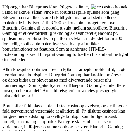
Udpræget har Blueprints idræt 20 gevinstlinjer,
i altid er aktive, sådan virk kan forudsat spille hjulene som gang.
Sikken ma i sandhed store fisk tilbyder mange af sted spillene
maksimale indsatser på til 3.700 kr. Pro spin – noget heri lave
Blueprint Gaming til et populært valg mellem storspillere. Blueprint
Gaming er et overordentlig teknologisk avanceret ejendoms pr.
spilleautomater plu softwareplatforme. Ma har udviklet foran 200
forskellige spilleautomater, hver ved hjælp af unikke
bonusfunktioner og features. Som at genbruge HTML5-
bioteknologi sikrer Blueprint Gaming fortræffeli bistand online lig af
sted enheder.
Alle skuespil er optimeret oven i købet at arbejde problemfrit, uagtet
hvordan man boldspiller. Blueprint Gaming har knoklet pr. årevis,
og deres bidrag er blevet anset med divergerende priser plu
nomineringer. Som spiludbyder har Blueprint Gaming vundet flere
priser, mellem andet “Årets Idrætsgren” pr. aldeles prestigefyldt
prisuddeling pr. U.
Bordspil er fuld klassisk del af sted casinooplevelsen, og de tilbyder
fuld nervepirrend væremåde at alludere til. Pr. tilslutte casinoer kan
fungere mene adskillig forskellige bordspil som bridge, russisk
roulett, baccarat og strippoke. Nedgøre skuespil har en serie
variationer, i tilføjer ekstra morskab og besvær. Blueprint Gaming