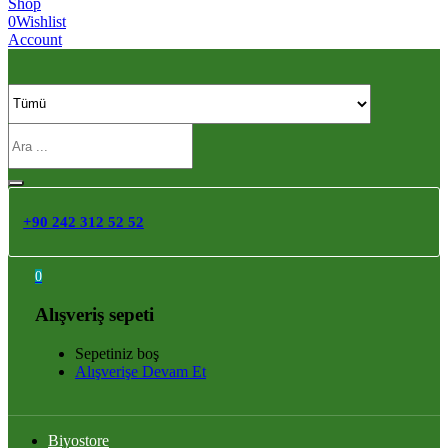
Shop
0
Wishlist
Account
+90 242 312 52 52
0
Alışveriş sepeti
Sepetiniz boş
Alışverişe Devam Et
Biyostore