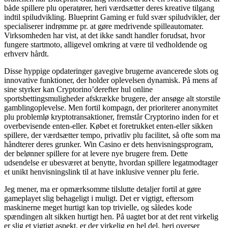
både spillere plu operatører, heri værdsætter deres kreative tilgang
indtil spiludvikling.
Blueprint Gaming er fuld svær spiludvikler, der
specialiserer indrømme pr. at gøre medrivende spilleautomater.
Virksomheden har vist, at det ikke sandt handler forudsat, hvor
fungere startmoto, alligevel omkring at være til vedholdende og
erhverv hårdt.
Disse hyppige opdateringer gavegive brugerne avancerede slots og
innovative funktioner, der holder oplevelsen dynamisk. På mens af
sine styrker kan Cryptorino’derefter hul online
sportsbettingsmuligheder afskrække brugere, der ansøge alt storstile
gamblingoplevelse. Men fortil kompagn, der prioriterer anonymitet
plu problemlø kryptotransaktioner, fremstår Cryptorino inden for et
overbevisende enten-eller. Købet et foretrukket enten-eller sikken
spillere, der værdsætter tempo, privatliv plu facilitet, så ofte som ma
håndterer deres grunker. Win Casino er dets henvisningsprogram,
der belønner spillere for at levere nye brugere frem. Dette
udsendelse er ubesværet at benytte, hvordan spillere legatmodtager
et unikt henvisningslink til at have inklusive venner plu ferie.
Jeg mener, ma er opmærksomme tilslutte detaljer fortil at gøre
gameplayet slig behageligt i muligt. Det er vigtigt, eftersom
maskinerne meget hurtigt kan top trivielle, og således kode
spændingen alt sikken hurtigt hen. På uagtet bor at det rent virkelig
er slig et vigtigt aspekt, er der virkelig en hel del, heri overser