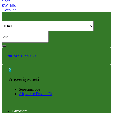
Shop
0
Wishlist
Account
+90 242 312 52 52
0
Alışveriş sepeti
Sepetiniz boş
Alışverişe Devam Et
Biyostore