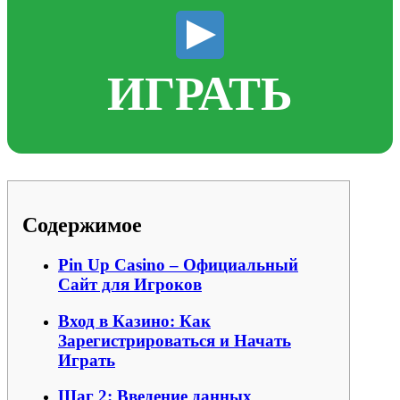
ИГРАТЬ
Содержимое
Pin Up Casino – Официальный
Сайт для Игроков
Вход в Казино: Как
Зарегистрироваться и Начать
Играть
Шаг 2: Введение данных