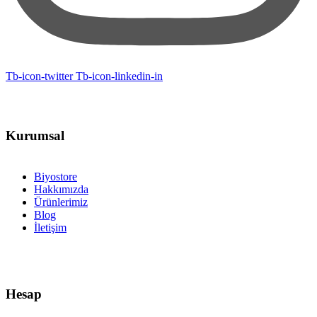
Tb-icon-twitter
Tb-icon-linkedin-in
Kurumsal
Biyostore
Hakkımızda
Ürünlerimiz
Blog
İletişim
Hesap