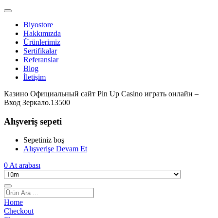
Biyostore
Hakkımızda
Ürünlerimiz
Sertifikalar
Referanslar
Blog
İletişim
Казино Официальный сайт Pin Up Casino играть онлайн –
Вход Зеркало.13500
Alışveriş sepeti
Sepetiniz boş
Alışverişe Devam Et
0
At arabası
Home
Checkout