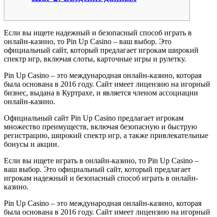
Если вы ищете надежный и безопасный способ играть в
онлайн-казино, то Pin Up Casino – ваш выбор. Это
официальный сайт, который предлагает игрокам широкий
спектр игр, включая слоты, карточные игры и рулетку.
Pin Up Casino – это международная онлайн-казино, которая
была основана в 2016 году. Сайт имеет лицензию на игорный
бизнес, выдана в Куртрахе, и является членом ассоциации
онлайн-казино.
Официальный сайт Pin Up Casino предлагает игрокам
множество преимуществ, включая безопасную и быструю
регистрацию, широкий спектр игр, а также привлекательные
бонусы и акции.
Если вы ищете играть в онлайн-казино, то Pin Up Casino –
ваш выбор. Это официальный сайт, который предлагает
игрокам надежный и безопасный способ играть в онлайн-
казино.
Pin Up Casino – это международная онлайн-казино, которая
была основана в 2016 году. Сайт имеет лицензию на игорный