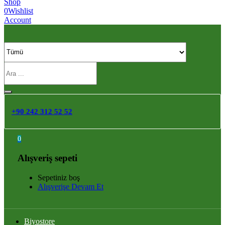
Shop
0
Wishlist
Account
+90 242 312 52 52
0
Alışveriş sepeti
Sepetiniz boş
Alışverişe Devam Et
Biyostore