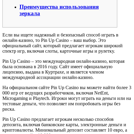
Преимущества использования
зеркала
Если вы ищете надежный и безопасный способ играть в
онлайн-казино, то Pin Up Casino – ваш выбор. Это
официальный сайт, который предлагает игрокам широкий
спектр игр, включая слоты, карточные игры и рулетку.
Pin Up Casino – это международная онлайн-казино, которая
была основана в 2016 году. Сайт имеет официальную
лицензию, выдана в Куртрахе, и является членом
международной ассоциации онлайн-казино.
На официальном сайте Pin Up Casino вы можете найти более 3
000 игр от ведущих разработчиков, включая NetEnt,
Microgaming и Playtech. Игроки могут играть на деньги или на
тестовые деньги, что позволяет им попробовать игры без
риска.
Pin Up Casino предлагает игрокам несколько способов
депозита, включая банковские карты, электронные деньги и
криптовалюты. Минимальный депозит составляет 10 евро, а