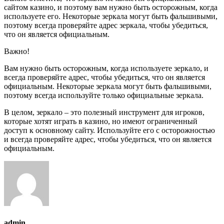
сайтом казино, и поэтому вам нужно быть осторожным, когда
используете его. Некоторые зеркала могут быть фальшивыми,
поэтому всегда проверяйте адрес зеркала, чтобы убедиться,
что он является официальным.
Важно!
Вам нужно быть осторожным, когда используете зеркало, и
всегда проверяйте адрес, чтобы убедиться, что он является
официальным. Некоторые зеркала могут быть фальшивыми,
поэтому всегда используйте только официальные зеркала.
В целом, зеркало – это полезный инструмент для игроков,
которые хотят играть в казино, но имеют ограниченный
доступ к основному сайту. Используйте его с осторожностью
и всегда проверяйте адрес, чтобы убедиться, что он является
официальным.
admin