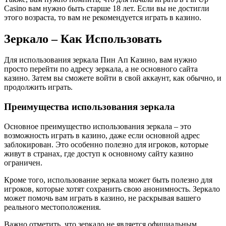
Casino вам нужно быть старше 18 лет. Если вы не достигли
этого возраста, то вам не рекомендуется играть в казино.
Зеркало – Как Использовать
Для использования зеркала Пин Ап Казино, вам нужно
просто перейти по адресу зеркала, а не основного сайта
казино. Затем вы сможете войти в свой аккаунт, как обычно, и
продолжить играть.
Преимущества использования зеркала
Основное преимущество использования зеркала – это
возможность играть в казино, даже если основной адрес
заблокирован. Это особенно полезно для игроков, которые
живут в странах, где доступ к основному сайту казино
ограничен.
Кроме того, использование зеркала может быть полезно для
игроков, которые хотят сохранить свою анонимность. Зеркало
может помочь вам играть в казино, не раскрывая вашего
реального местоположения.
Важно отметить, что зеркало не является официальным