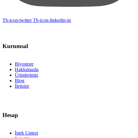
Tb-icon-twitter
Tb-icon-linkedin-in
Kurumsal
Biyostore
Hakkımızda
Ürünlerimiz
Blog
İletişim
Hesap
İstek Listesi