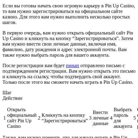
Если вы готовы начать свою игровую карьеру в Pin Up Casino,
то вам нужно зарегистрироваться на официальном сайте
казино. Для этого вам нужно выполнить несколько простых
шагов.
В первую очередь, вам нужно открыть официальный сайт Pin
Up Casino и кликнуть на кнопку “Зарегистрироваться”. Затем
вам нужно ввести свои личные данные, включая имя,
фамилию, дату рождения и адрес электронной почты. Вам
также нужно выбрать пароль для вашего аккаунта.
После регистрации вам будет
пинап
отправлено письмо с
подтверждением регистрации. Вам нужно открыть это письмо
и кликнуть на ссылку, чтобы подтвердить свой аккаунт.
Только после этого вы сможете начать играть в Pin Up Casino.
Шаг
Действие
Открыть
Выбрать
Ввести
официальный
Кликнуть на кнопку
пароль
1
2
3
личные
4
5
сайт Pin Up
“Зарегистрироваться”
для
данные
Casino
аккаунта
Также, вам нужно помнить, что для начала играть в Pin Up