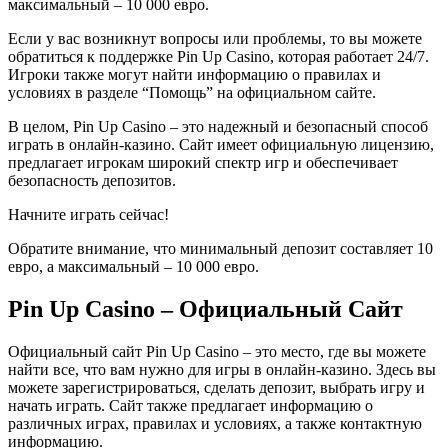
максимальный – 10 000 евро.
Если у вас возникнут вопросы или проблемы, то вы можете
обратиться к поддержке Pin Up Casino, которая работает 24/7.
Игроки также могут найти информацию о правилах и
условиях в разделе “Помощь” на официальном сайте.
В целом, Pin Up Casino – это надежный и безопасный способ
играть в онлайн-казино. Сайт имеет официальную лицензию,
предлагает игрокам широкий спектр игр и обеспечивает
безопасность депозитов.
Начните играть сейчас!
Обратите внимание, что минимальный депозит составляет 10
евро, а максимальный – 10 000 евро.
Pin Up Casino – Официальный Сайт
Официальный сайт Pin Up Casino – это место, где вы можете
найти все, что вам нужно для игры в онлайн-казино. Здесь вы
можете зарегистрироваться, сделать депозит, выбрать игру и
начать играть. Сайт также предлагает информацию о
различных играх, правилах и условиях, а также контактную
информацию.