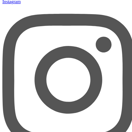
Instagram