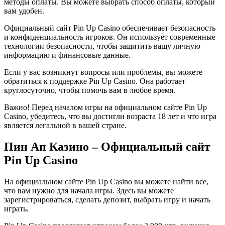
методы оплаты. Вы можете выбрать способ оплаты, который
вам удобен.
Официальный сайт Pin Up Casino обеспечивает безопасность
и конфиденциальность игроков. Он использует современные
технологии безопасности, чтобы защитить вашу личную
информацию и финансовые данные.
Если у вас возникнут вопросы или проблемы, вы можете
обратиться к поддержке Pin Up Casino. Она работает
круглосуточно, чтобы помочь вам в любое время.
Важно! Перед началом игры на официальном сайте Pin Up
Casino, убедитесь, что вы достигли возраста 18 лет и что игра
является легальной в вашей стране.
Пин Ап Казино – Официальный сайт
Pin Up Casino
На официальном сайте Pin Up Casino вы можете найти все,
что вам нужно для начала игры. Здесь вы можете
зарегистрироваться, сделать депозит, выбрать игру и начать
играть.