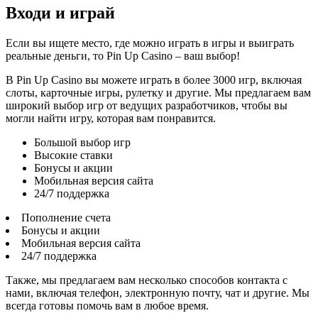
Входи и играй
Если вы ищете место, где можно играть в игры и выиграть
реальные деньги, то Pin Up Casino – ваш выбор!
В Pin Up Casino вы можете играть в более 3000 игр, включая
слоты, карточные игры, рулетку и другие. Мы предлагаем вам
широкий выбор игр от ведущих разработчиков, чтобы вы
могли найти игру, которая вам понравится.
Большой выбор игр
Высокие ставки
Бонусы и акции
Мобильная версия сайта
24/7 поддержка
Пополнение счета
Бонусы и акции
Мобильная версия сайта
24/7 поддержка
Также, мы предлагаем вам несколько способов контакта с
нами, включая телефон, электронную почту, чат и другие. Мы
всегда готовы помочь вам в любое время.