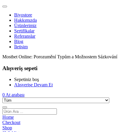
Biyostore
Hakkımızda
Ürünlerimiz
Sertifikalar
Referanslar
Blog
İletişim
Mostbet Online: Porozumění Typům a Možnostem Sázkování
Alışveriş sepeti
Sepetiniz boş
Alışverişe Devam Et
0
At arabası
Home
Checkout
Shop