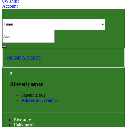
0
Wishlist
Account
+90 242 312 52 52
0
Alışveriş sepeti
Sepetiniz boş
Alışverişe Devam Et
Biyostore
Hakkımızda