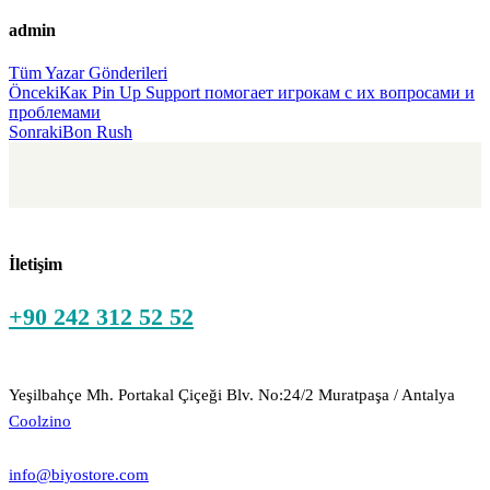
admin
Tüm Yazar Gönderileri
Gönderi
Önceki
Как Pin Up Support помогает игрокам с их вопросами и
проблемами
navigasyonu
Sonraki
Bon Rush
İletişim
+90 242 312 52 52
Yeşilbahçe Mh. Portakal Çiçeği Blv. No:24/2 Muratpaşa / Antalya
Coolzino
info@biyostore.com