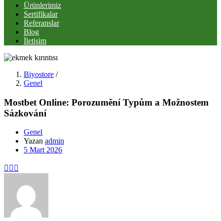
Ürünlerimiz
Sertifikalar
Referanslar
Blog
İletişim
Biyostore
/
Genel
Mostbet Online: Porozumění Typům a Možnostem
Sázkování
Genel
Yazan
admin
Posted
5 Mart 2026
on