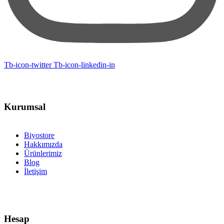
Tb-icon-twitter
Tb-icon-linkedin-in
Kurumsal
Biyostore
Hakkımızda
Ürünlerimiz
Blog
İletişim
Hesap