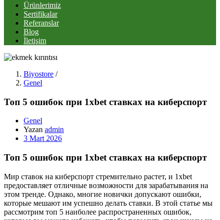
Ürünlerimiz
Sertifikalar
Referanslar
Blog
İletişim
Biyostore
/
Genel
Топ 5 ошибок при 1xbet ставках на киберспорт
Genel
Yazan
admin
Posted
3 Mart 2026
on
Топ 5 ошибок при 1xbet ставках на киберспорт
Мир ставок на киберспорт стремительно растет, и 1xbet
предоставляет отличные возможности для зарабатывания на
этом тренде. Однако, многие новички допускают ошибки,
которые мешают им успешно делать ставки. В этой статье мы
рассмотрим топ 5 наиболее распространенных ошибок,