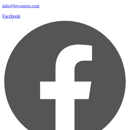
info@biyostore.com
Facebook