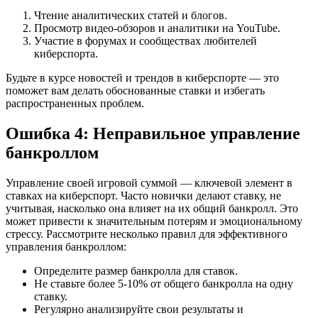
Чтение аналитических статей и блогов.
Просмотр видео-обзоров и аналитики на YouTube.
Участие в форумах и сообществах любителей
киберспорта.
Будьте в курсе новостей и трендов в киберспорте — это
поможет вам делать обоснованные ставки и избегать
распространенных проблем.
Ошибка 4: Неправильное управление
банкроллом
Управление своей игровой суммой — ключевой элемент в
ставках на киберспорт. Часто новички делают ставку, не
учитывая, насколько она влияет на их общий банкролл. Это
может привести к значительным потерям и эмоциональному
стрессу. Рассмотрите несколько правил для эффективного
управления банкроллом:
Определите размер банкролла для ставок.
Не ставьте более 5-10% от общего банкролла на одну
ставку.
Регулярно анализируйте свои результаты и