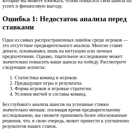
которые вы можете избежать, чтобы повысить свои шансы на
успех и финансовую выгоду.
Ошибка 1: Недостаток анализа перед
ставками
Одна из самых распространенных ошибок среди игроков —
это отсутствие предварительного анализа. Многие ставят
деньги, основываясь лишь на интуиции или личных
предпочтениях. Однако, тщательное исследование может
значительно повысить ваши шансы на победу. Рассмотрите
следующие аспекты:
Статистика команд и игроков.
Предыдущие игры и результаты.
Форма игроков и игровые стратегии.
Условия матчей и составы команд.
Без глубокого анализа шансов на успешные ставки
значительно меньше. посвящая время предварительному
исследованию, вы сможете принимать более обоснованные
решения, что, в свою очередь, может привести к улучшению
результатов ваших ставок.